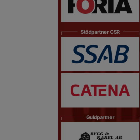
Stödpartner CSR
Guldpartner