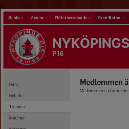
Klubben
Senior
Elitförberedande
Breddfotboll
NYKÖPINGS
P16
Medlemmen är
Hem
Medlemmen du försöker nå
Nyheter
Truppen
Matcher