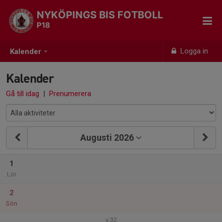
NYKÖPINGS BIS FOTBOLL
P18
Logga in
Kalender
Kalender
Gå till idag
|
Prenumerera
Augusti 2026
1
Lör
2
Sön
v.32