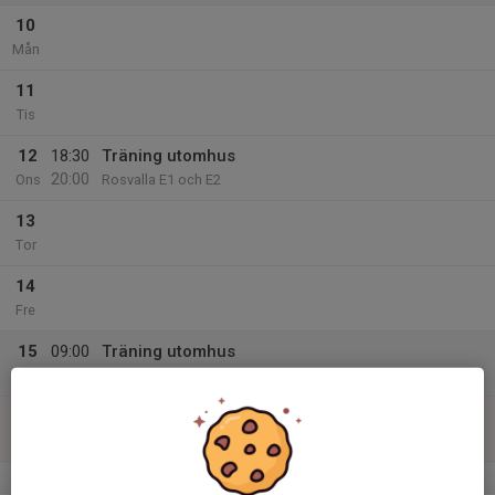
10
Mån
11
Tis
12
18:30
Träning utomhus
20:00
Ons
Rosvalla E1 och E2
13
Tor
14
Fre
15
09:00
Träning utomhus
10:30
Lör
Rosvalla E1 och E2
16
Sön
v.34