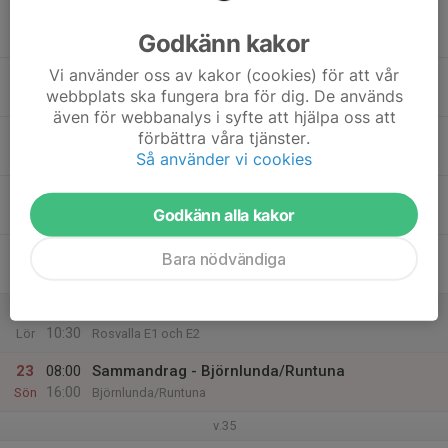
17
Godkänn kakor
Mån
Vi använder oss av kakor (cookies) för att vår
18
webbplats ska fungera bra för dig. De används
Tis
även för webbanalys i syfte att hjälpa oss att
19
18:30
Träning utomhus
förbättra våra tjänster.
20:00
Så använder vi cookies
Ons
Rosvalla E1 och E2
20
Godkänn alla kakor
Tor
21
Bara nödvändiga
Fre
22
09:00
Träning utomhus
10:30
Lör
Rosvalla E1 och E2
23
08:00
Sammandrag - Björnlunda/Runtuna
16:00
Sön
Björnlunda/Runtuna
v.35