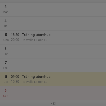
3
Mån
4
Tis
5
18:30
Träning utomhus
20:00
Ons
Rosvalla E1 och E2
6
Tor
7
Fre
8
09:00
Träning utomhus
10:30
Lör
Rosvalla E1 och E2
9
Sön
v.33