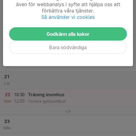
även för webbanalys i syfte att hjälpa oss att
17
förbättra våra tjänster.
Tis
Så använder vi cookies
18
Ons
Godkänn alla kakor
19
Bara nödvändiga
Tor
20
Fre
21
Lör
22
10:30
Träning inomhus
12:00
Sön
Tessins gymnastiksal
v.9
23
Mån