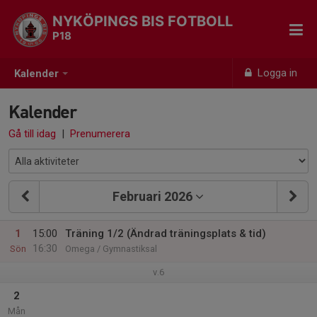
NYKÖPINGS BIS FOTBOLL
P18
Logga in
Kalender
Kalender
Gå till idag
|
Prenumerera
Februari 2026
1
15:00
Träning 1/2 (Ändrad träningsplats & tid)
16:30
Sön
Omega / Gymnastiksal
v.6
2
Mån