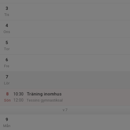
3
Tis
4
Ons
5
Tor
6
Fre
7
Lör
8
10:30
Träning inomhus
12:00
Sön
Tessins gymnastiksal
v.7
9
Mån