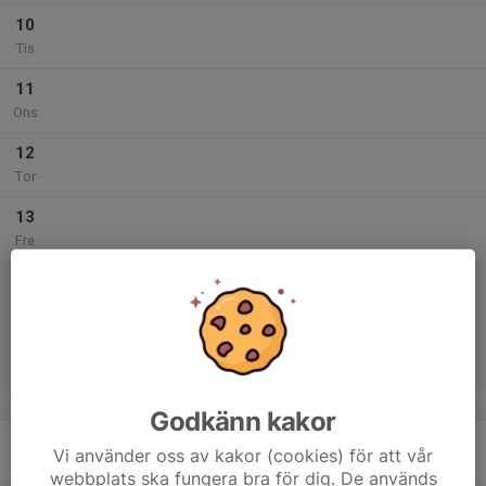
10
Tis
11
Ons
12
Tor
13
Fre
14
Lör
15
13:00
Träningsmatcher mot OIK P18
15:00
Sön
Herrhagsskolan / Gymnastiksal, Arnö
v.8
Godkänn kakor
16
Vi använder oss av kakor (cookies) för att vår
Mån
webbplats ska fungera bra för dig. De används