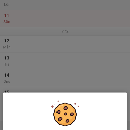
Lör
11
Sön
v.42
12
Mån
13
Tis
14
Ons
15
Tor
16
Fre
17