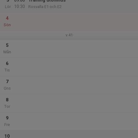
3
09:00
Träning utomhus
10:30
Lör
Rosvalla E1 och E2
4
Sön
v.41
5
Mån
6
Tis
7
Ons
8
Tor
9
Fre
10