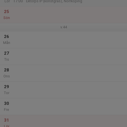
17:00
Lör
Ektorps IP (konstgräs), Norrköping
25
Sön
v.44
26
Mån
27
Tis
28
Ons
29
Tor
30
Fre
31
Lör