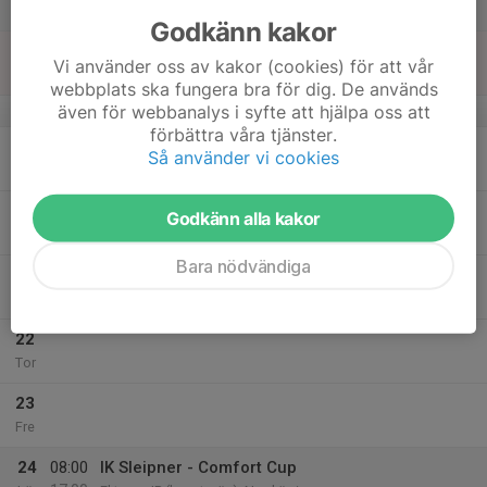
Lör
Godkänn kakor
18
Vi använder oss av kakor (cookies) för att vår
Sön
webbplats ska fungera bra för dig. De används
även för webbanalys i syfte att hjälpa oss att
v.43
förbättra våra tjänster.
19
Så använder vi cookies
Mån
20
Godkänn alla kakor
Tis
Bara nödvändiga
21
Ons
22
Tor
23
Fre
24
08:00
IK Sleipner - Comfort Cup