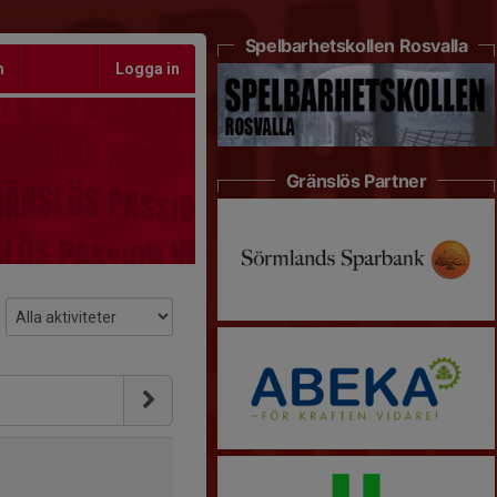
Spelbarhetskollen Rosvalla
m
Logga in
Gränslös Partner