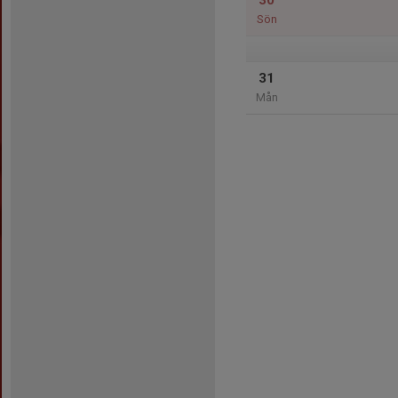
30
Sön
31
Mån