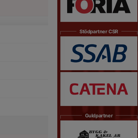
Stödpartner CSR
Guldpartner