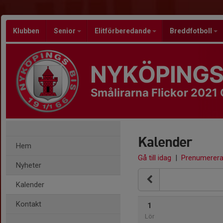
Klubben
Senior
Elitförberedande
Breddfotboll
NYKÖPINGS
Smålirarna Flickor 2021 
Kalender
Hem
Gå till idag
|
Prenumerer
Nyheter
Kalender
Kontakt
1
Lör