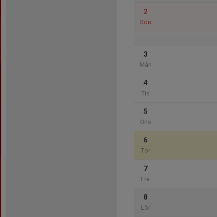
2
Sön
3
Mån
4
Tis
5
Ons
6
Tor
7
Fre
8
Lör