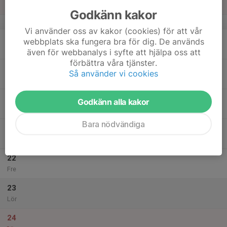
Sön
Godkänn kakor
v.21
Vi använder oss av kakor (cookies) för att vår
18
webbplats ska fungera bra för dig. De används
Mån
även för webbanalys i syfte att hjälpa oss att
förbättra våra tjänster.
19
Så använder vi cookies
Tis
20
17:00
Träning
Godkänn alla kakor
18:00
Ons
Rättarvallen
Bara nödvändiga
21
Tor
22
Fre
23
Lör
24