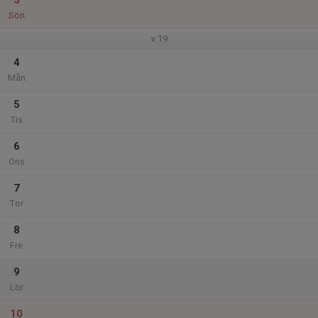
3
Sön
v.19
4
Mån
5
Tis
6
Ons
7
Tor
8
Fre
9
Lör
10