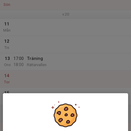
Sön
v.20
11
Mån
12
Tis
13
17:00
Träning
18:00
Ons
Rättarvallen
14
Tor
15
Fre
16
Lör
17