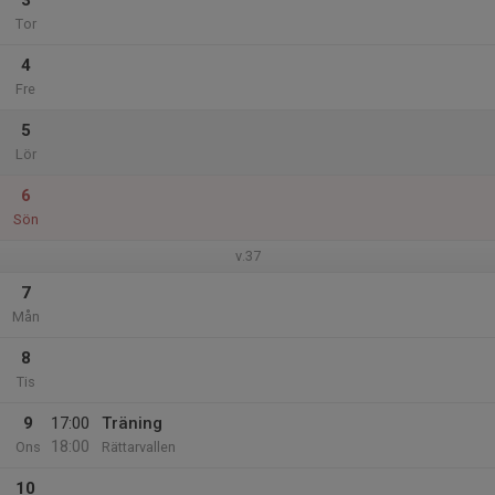
3
Tor
4
Fre
5
Lör
6
Sön
v.37
7
Mån
8
Tis
9
17:00
Träning
18:00
Ons
Rättarvallen
10