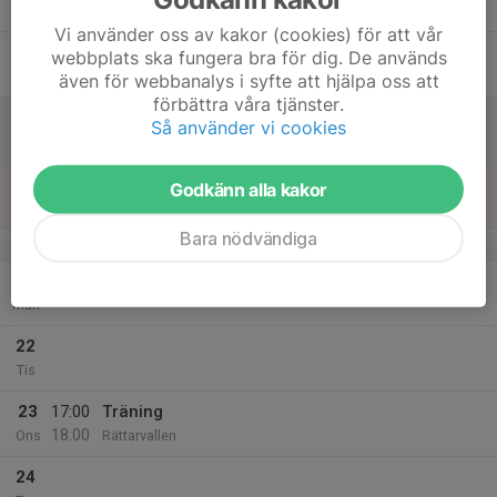
Tor
Vi använder oss av kakor (cookies) för att vår
18
webbplats ska fungera bra för dig. De används
Fre
även för webbanalys i syfte att hjälpa oss att
förbättra våra tjänster.
19
Så använder vi cookies
Lör
20
Godkänn alla kakor
Sön
Bara nödvändiga
v.39
21
Mån
22
Tis
23
17:00
Träning
18:00
Ons
Rättarvallen
24