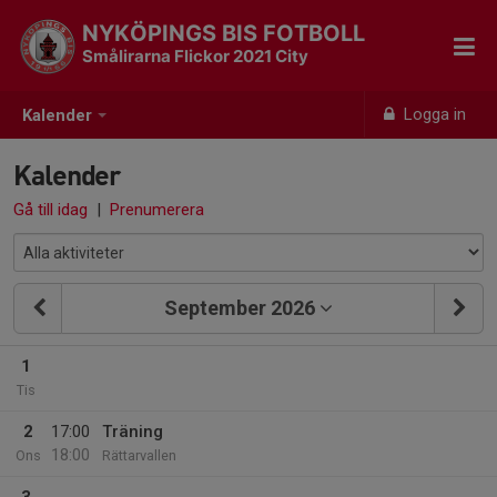
NYKÖPINGS BIS FOTBOLL
Smålirarna Flickor 2021 City
Logga in
Kalender
Kalender
Gå till idag
|
Prenumerera
September 2026
1
Tis
2
17:00
Träning
18:00
Ons
Rättarvallen