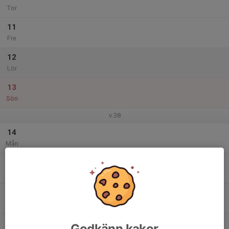
Tor
11
Fre
12
Lör
13
Sön
v.38
14
Mån
15
Tis
16
17:00
Träning
18:00
Ons
Rättarvallen
17
Godkänn kakor