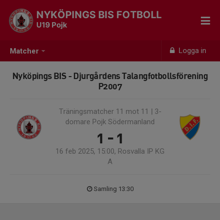
NYKÖPINGS BIS FOTBOLL
U19 Pojk
Logga in
Matcher
Nyköpings BIS - Djurgårdens Talangfotbollsförening
P2007
Träningsmatcher 11 mot 11 | 3-
domare Pojk Södermanland
1 - 1
16 feb 2025, 15:00, Rosvalla IP KG
A
Samling 13:30