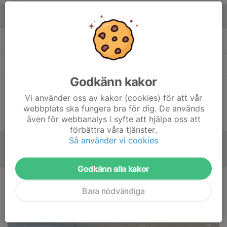
Ledare
Henrik Persson
Målvaktstränare
Lucas Persson
Huvudtränare
Godkänn kakor
Marcus Langbrandt
Lagledare
Vi använder oss av kakor (cookies) för att vår
webbplats ska fungera bra för dig. De används
Revend Tovi
Tränare
även för webbanalys i syfte att hjälpa oss att
förbättra våra tjänster.
Så använder vi cookies
Referat
Godkänn alla kakor
Oavgjort test mot Djurgården
Bara nödvändiga
17 feb 2025