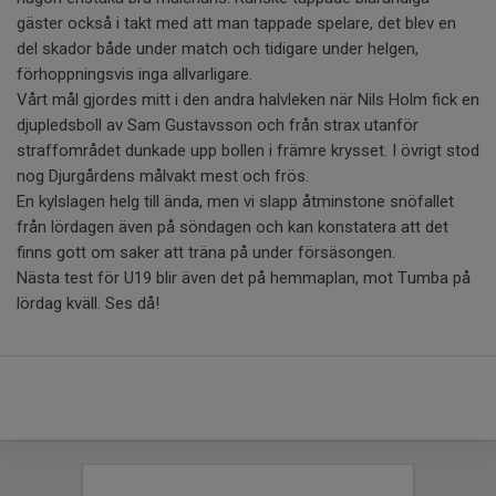
gäster också i takt med att man tappade spelare, det blev en
del skador både under match och tidigare under helgen,
förhoppningsvis inga allvarligare.
Vårt mål gjordes mitt i den andra halvleken när Nils Holm fick en
djupledsboll av Sam Gustavsson och från strax utanför
straffområdet dunkade upp bollen i främre krysset. I övrigt stod
nog Djurgårdens målvakt mest och frös.
En kylslagen helg till ända, men vi slapp åtminstone snöfallet
från lördagen även på söndagen och kan konstatera att det
finns gott om saker att träna på under försäsongen.
Nästa test för U19 blir även det på hemmaplan, mot Tumba på
lördag kväll. Ses då!