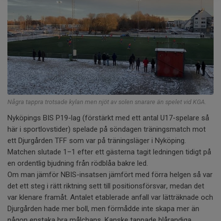
Några tappra trotsade kylan men njöt av solen snarare än spelet vid KGA.
Nyköpings BIS P19-lag (förstärkt med ett antal U17-spelare så
här i sportlovstider) spelade på söndagen träningsmatch mot
ett Djurgården TFF som var på träningsläger i Nyköping.
Matchen slutade 1–1 efter ett gästerna tagit ledningen tidigt på
en ordentlig bjudning från rödblåa bakre led.
Om man jämför NBIS-insatsen jämfört med förra helgen så var
det ett steg i rätt riktning sett till positionsförsvar, medan det
var klenare framåt. Antalet etablerade anfall var lätträknade och
Djurgården hade mer boll, men förmådde inte skapa mer än
någon enstaka bra målchans. Kanske tappade blårandiga