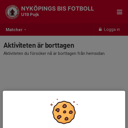
NYKÖPINGS BIS FOTBOLL
U19 Pojk
Logga in
Matcher
Aktiviteten är borttagen
Aktiviteten du försöker nå är borttagen från hemsidan.