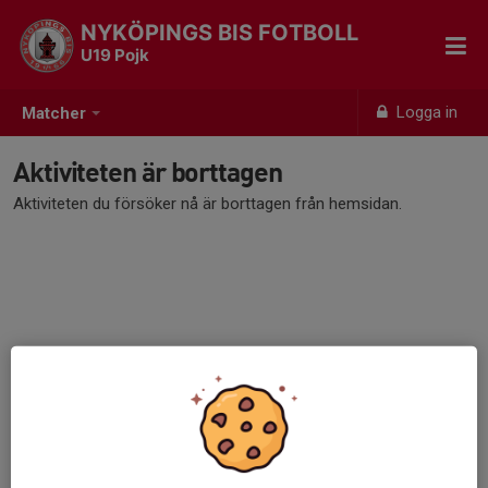
NYKÖPINGS BIS FOTBOLL
U19 Pojk
Logga in
Matcher
Aktiviteten är borttagen
Aktiviteten du försöker nå är borttagen från hemsidan.