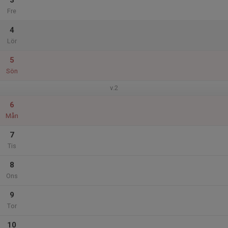
3
Fre
4
Lör
5
Sön
v.2
6
Mån
7
Tis
8
Ons
9
Tor
10