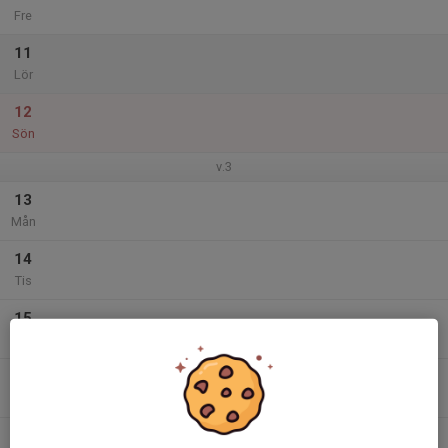
Fre
11
Lör
12
Sön
v.3
13
Mån
14
Tis
15
Ons
16
Tor
17