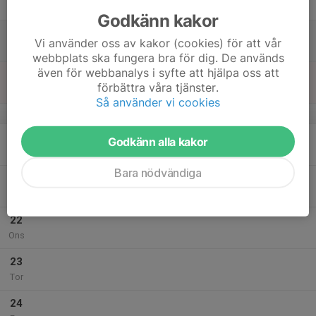
Fre
Godkänn kakor
18
Vi använder oss av kakor (cookies) för att vår
Lör
webbplats ska fungera bra för dig. De används
även för webbanalys i syfte att hjälpa oss att
19
förbättra våra tjänster.
Sön
Så använder vi cookies
v.4
20
Godkänn alla kakor
Mån
Bara nödvändiga
21
Tis
22
Ons
23
Tor
24