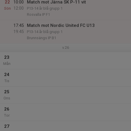
22
10:00
Match mot Järna SK P-11 vit
12:00
Sön
P13-14 år blå grupp 1
Rosvalla IP F1
17:45
Match mot Nordic United FC U13
19:45
P13-14 år blå grupp 1
Brunnsängs IP B1
v.26
23
Mån
24
Tis
25
Ons
26
Tor
27