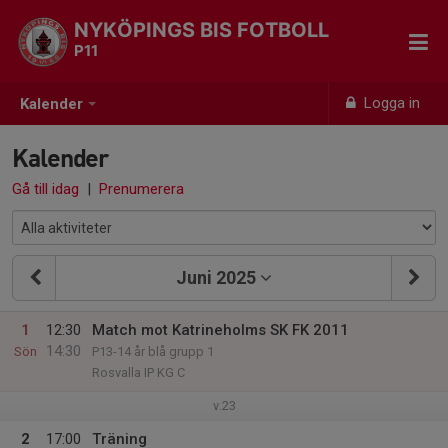
NYKÖPINGS BIS FOTBOLL
P11
Logga in
Kalender
Kalender
Gå till idag
|
Prenumerera
Juni 2025
1
12:30
Match mot Katrineholms SK FK 2011
14:30
Sön
P13-14 år blå grupp 1
Rosvalla IP KG C
v.23
2
17:00
Träning