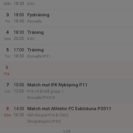
18:30
Mån
KGC
3
18:00
Fysträning
18:45
Tis
Rosvalla
4
18:30
Träning
20:00
Ons
KGC
5
17:00
Träning
18:30
Tor
Rosvalla IP F1
6
Fre
7
10:00
Match mot IFK Nyköping P11
12:00
Lör
P13-14 år blå grupp 1
Rosvalla IP KG B
8
14:30
Match mot Athletic FC Eskilstuna P2011
16:30
Sön
DM slutspel P14 år 2025
Skogsängens IP KG
v.24