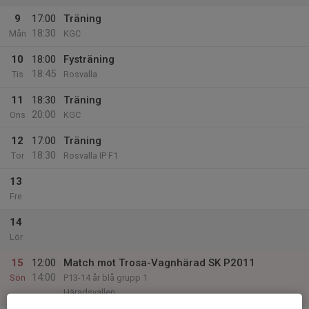
9
17:00
Träning
18:30
Mån
KGC
10
18:00
Fysträning
18:45
Tis
Rosvalla
11
18:30
Träning
20:00
Ons
KGC
12
17:00
Träning
18:30
Tor
Rosvalla IP F1
13
Fre
14
Lör
15
12:00
Match mot Trosa-Vagnhärad SK P2011
14:00
Sön
P13-14 år blå grupp 1
Häradsvallen