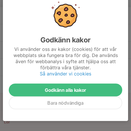
v.25
16
17:00
Sommaravslutning för ungdomsledare
21:30
Mån
Rosvalla
18:50
ENKRONAN match Nyköping-Smedby
21:30
Rosvalla stadion
Godkänn kakor
17
18:00
Fysträning
Vi använder oss av kakor (cookies) för att vår
18:45
Tis
Rosvalla
webbplats ska fungera bra för dig. De används
även för webbanalys i syfte att hjälpa oss att
18
förbättra våra tjänster.
Ons
Så använder vi cookies
19
17:00
Träning
18:30
Tor
Rosvalla IP F1
Godkänn alla kakor
20
Bara nödvändiga
Fre
21
Lör