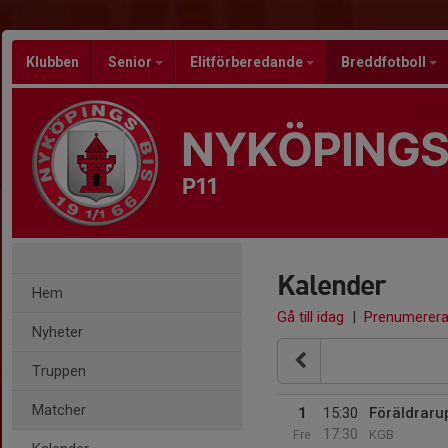
Klubben
Senior
Elitförberedande
Breddfotboll
NYKÖPINGS
P11
Kalender
Hem
Gå till idag
|
Prenumerer
Nyheter
Truppen
Matcher
1
15:30
Föräldraru
17:30
Fre
KGB