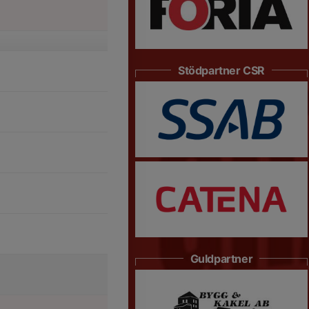
Stödpartner CSR
Guldpartner