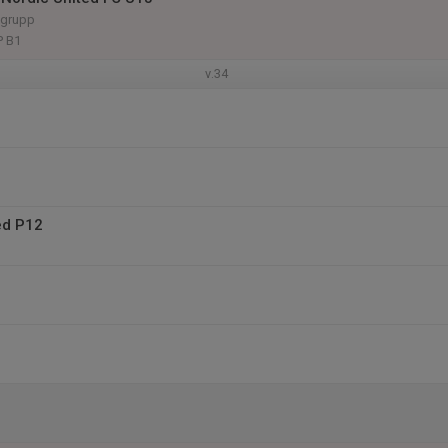
 grupp
P B1
v.34
ed P12