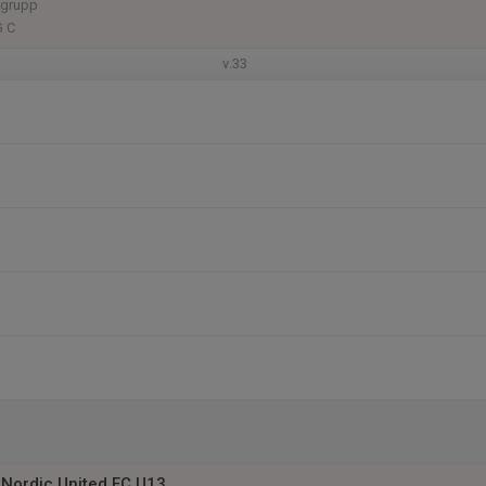
 grupp
G C
v.33
Nordic United FC U13