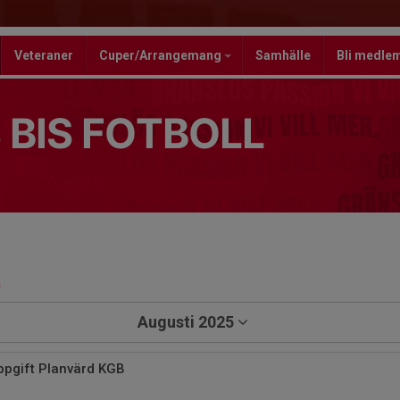
Veteraner
Cuper/Arrangemang
Samhälle
Bli medle
 BIS FOTBOLL
a
Augusti 2025
ppgift Planvärd KGB