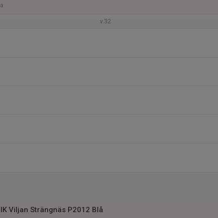
na
v.32
IK Viljan Strängnäs P2012 Blå