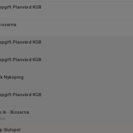
ppgift Planvärd KGB
Bissarna
ppgift Planvärd KGB
ppgift Planvärd KGB
fk Nyköping
ppgift Planvärd KGB
 ik - Bissarna
ion
p Slutspel