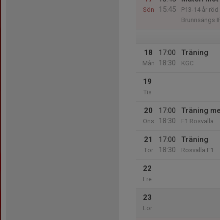
15:45
Sön
P13-14 år röd
Brunnsängs I
18
17:00
Träning
18:30
Mån
KGC
19
Tis
20
17:00
Träning m
18:30
Ons
F1 Rosvalla
21
17:00
Träning
18:30
Tor
Rosvalla F1
22
Fre
23
Lör