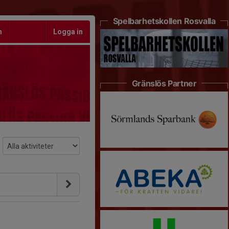
Spelbarhetskollen Rosvalla
m
Logga in
Gränslös Partner