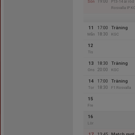
19:00
Sön
P13-14 år röd
Rosvalla IP K
11
17:00
Träning
18:30
Mån
KGC
12
Tis
13
18:30
Träning
20:00
Ons
KGC
14
17:00
Träning
18:30
Tor
F1 Rosvalla
15
Fre
16
Lör
17
13:45
Match mot 