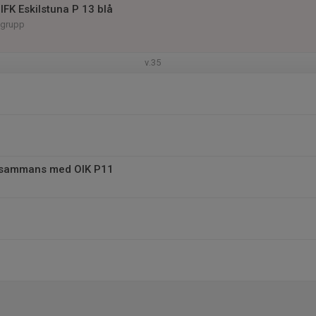
IFK Eskilstuna P 13 blå
 grupp
v.35
llsammans med OIK P11