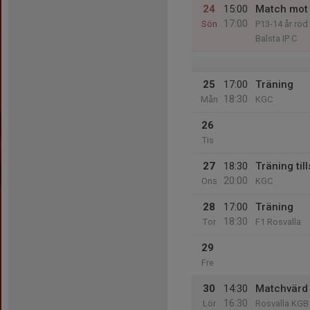
24
15:00
Match mot 
17:00
Sön
P13-14 år röd
Balsta IP C
25
17:00
Träning
18:30
Mån
KGC
26
Tis
27
18:30
Träning ti
20:00
Ons
KGC
28
17:00
Träning
18:30
Tor
F1 Rosvalla
29
Fre
30
14:30
Matchvärd
16:30
Lör
Rosvalla KGB