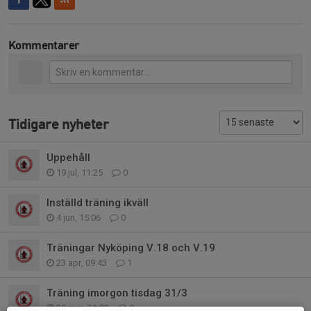
Kommentarer
Tidigare nyheter
Uppehåll
19 jul, 11:25
0
Inställd träning ikväll
4 jun, 15:06
0
Träningar Nyköping V.18 och V.19
23 apr, 09:43
1
Träning imorgon tisdag 31/3
30 mar, 21:03
0