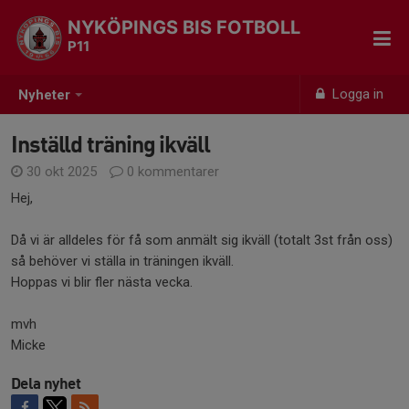
NYKÖPINGS BIS FOTBOLL
P11
Logga in
Nyheter
Inställd träning ikväll
30 okt 2025
0 kommentarer
Hej,
Då vi är alldeles för få som anmält sig ikväll (totalt 3st från oss)
så behöver vi ställa in träningen ikväll.
Hoppas vi blir fler nästa vecka.
mvh
Micke
Dela nyhet