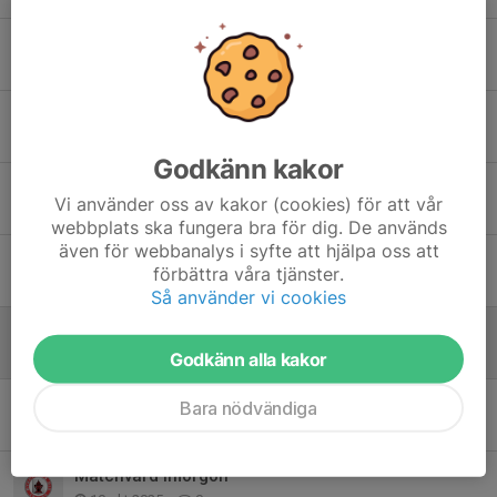
Matchen mot IFK Norrköping i helgen inställd
19 mar, 10:43
0
Vårcupen i helgen
6 mar, 12:03
1
Godkänn kakor
Uppstart Säsongen 2026
Vi använder oss av kakor (cookies) för att vår
12 jan, 07:05
0
webbplats ska fungera bra för dig. De används
även för webbanalys i syfte att hjälpa oss att
Träningsprogram
förbättra våra tjänster.
14 dec 2025
0
Så använder vi cookies
Inställd träning ikväll
30 okt 2025
0
Godkänn alla kakor
Föräldraruppdrag Höstcupen
Bara nödvändiga
14 okt 2025
4
Matchvärd imorgon