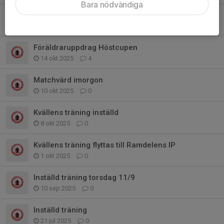
Bara nödvändiga
Inställd träning ikväll
30 okt 2025
0
Föräldraruppdrag Höstcupen
14 okt 2025
4
Matchvärd imorgon
10 okt 2025
0
Kvällens träning inställd
8 okt 2025
0
Kvällens träning flyttas till Ramdelens IP
1 okt 2025
0
Inställd träning torsdag 11/9
10 sep 2025
0
Inställd träning
21 jul 2025
0