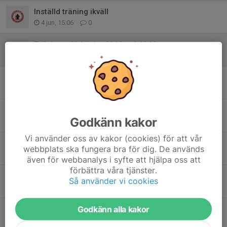
Inställd träning ikväll
4 jun, 15:06
0
Träningar Nyköping V.18 och V.19
23 apr, 09:43
1
Träning imorgon tisdag 31/3
30 mar, 21:03
0
Matchen mot IFK Norrköping i helgen inställd
Godkänn kakor
19 mar, 10:43
0
Vi använder oss av kakor (cookies) för att vår
Vårcupen i helgen
webbplats ska fungera bra för dig. De används
6 mar, 12:03
1
även för webbanalys i syfte att hjälpa oss att
förbättra våra tjänster.
Uppstart Säsongen 2026
Så använder vi cookies
12 jan, 07:05
0
Godkänn alla kakor
Träningsprogram
14 dec 2025
0