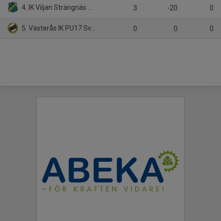
4. IK Viljan Strängnäs P16
3
-20
0
5. Västerås IK PU17 Svart
0
0
0