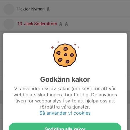
Hektor Nyman
13. Jack Söderström
19. Kasper Nikula
, P08
2. Levis Daniel
Lukas Stenman
, U19 Pojk
Godkänn kakor
Shant Veron Bido
, U19 Pojk
Vi använder oss av kakor (cookies) för att vår
webbplats ska fungera bra för dig. De används
Ledare
även för webbanalys i syfte att hjälpa oss att
förbättra våra tjänster.
Jan Frank
Tränare
Så använder vi cookies
Johnny Dahl
Tränare
Godkänn alla kakor