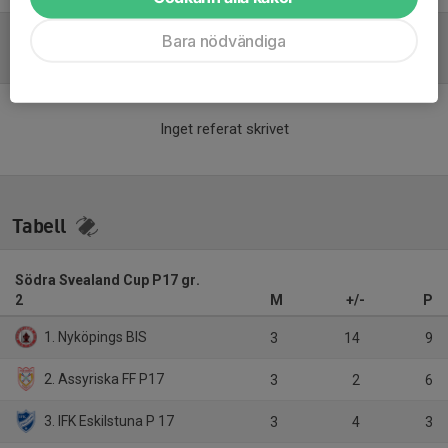
Bara nödvändiga
Referat
Inget referat skrivet
Tabell
Södra Svealand Cup P17 gr.
2
M
+/-
P
1. Nyköpings BIS
3
14
9
2. Assyriska FF P17
3
2
6
3. IFK Eskilstuna P 17
3
4
3