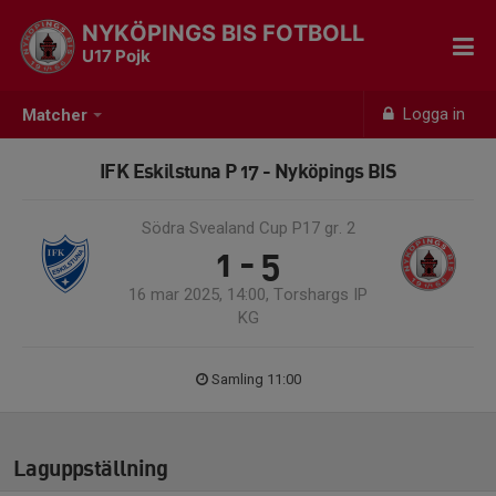
NYKÖPINGS BIS FOTBOLL
U17 Pojk
Logga in
Matcher
IFK Eskilstuna P 17 - Nyköpings BIS
Södra Svealand Cup P17 gr. 2
1 - 5
16 mar 2025, 14:00, Torshargs IP
KG
Samling 11:00
Laguppställning