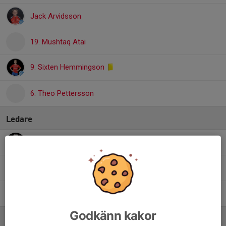
Jack Arvidsson
19. Mushtaq Atai
9. Sixten Hemmingson
6. Theo Pettersson
Ledare
Jan Frank
Tränare
Johnny Dahl
Tränare
Marcus Langbrandt
Lagledare
Godkänn kakor