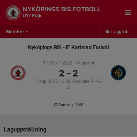
NYKÖPINGS BIS FOTBOLL
U17 Pojk
Logga in
Matcher
Nyköpings BIS - IF Karlstad Fotboll
P17 Div.1 2025 - Region 4
2 - 2
7 sep 2025, 13:30, Rosvalla IP KG
A
Samling 12:00
Laguppställning