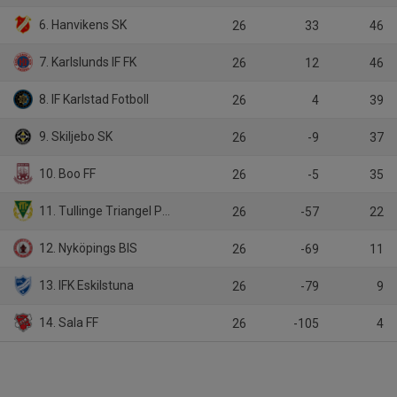
6. Hanvikens SK
26
33
46
7. Karlslunds IF FK
26
12
46
8. IF Karlstad Fotboll
26
4
39
9. Skiljebo SK
26
-9
37
10. Boo FF
26
-5
35
11. Tullinge Triangel Pojkar FK
26
-57
22
12. Nyköpings BIS
26
-69
11
13. IFK Eskilstuna
26
-79
9
14. Sala FF
26
-105
4