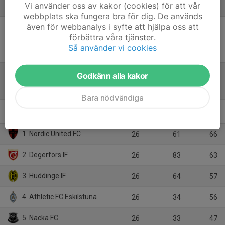
Referat
Vi använder oss av kakor (cookies) för att vår
webbplats ska fungera bra för dig. De används
även för webbanalys i syfte att hjälpa oss att
förbättra våra tjänster.
Inget referat skrivet
Så använder vi cookies
Godkänn alla kakor
Tabell
Bara nödvändiga
P17 Div.1 2025 - Region 4
M
+/-
P
1. Nordic United FC
26
61
66
2. Degerfors IF
26
83
63
3. Huddinge IF
26
64
57
4. Athletic FC Eskilstuna
26
34
56
5. Nacka FC
26
33
47