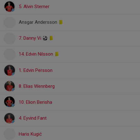
5. Alvin Sterner
Ansgar Andersson
7. Danny Vi
14. Edvin Nilsson
1. Edvin Persson
8. Elias Wennberg
10. Elion Berisha
4. Eyvind Fant
Haris Kugić