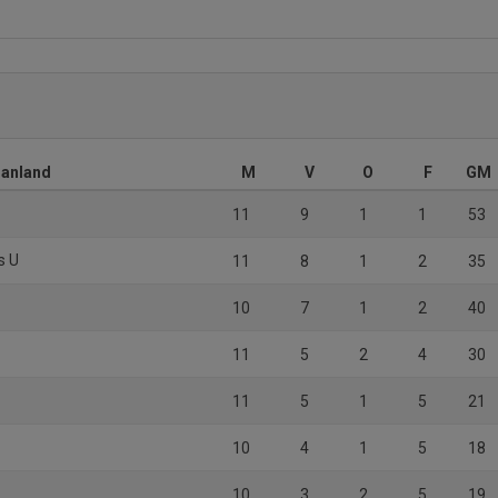
manland
M
V
O
F
GM
11
9
1
1
53
s U
11
8
1
2
35
10
7
1
2
40
11
5
2
4
30
11
5
1
5
21
10
4
1
5
18
10
3
2
5
19