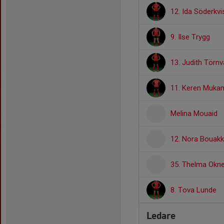
12. Ida Söderkvi
9. Ilse Trygg
13. Judith Törnva
11. Keren Muka
Melina Mouaid
12. Nora Bouakk
35. Thelma Oknef
8. Tova Lunde
Ledare