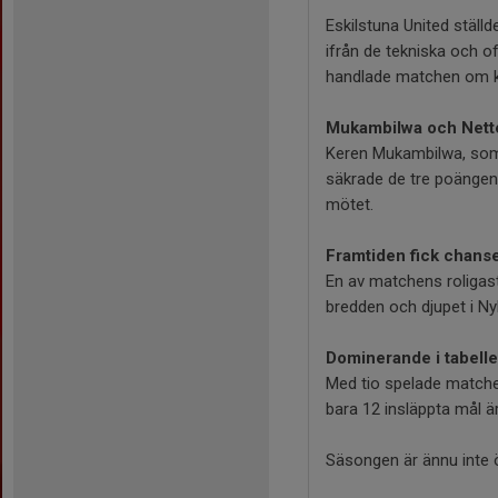
Eskilstuna United ställ
ifrån de tekniska och o
handlade matchen om ka
Mukambilwa och Nette
Keren Mukambilwa, som 
säkrade de tre poängen.
mötet.
Framtiden fick chans
En av matchens roligaste
bredden och djupet i Ny
Dominerande i tabell
Med tio spelade matcher
bara 12 insläppta mål är
Säsongen är ännu inte 