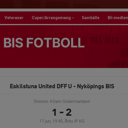
Veteraner
Cuper/Arrangemang
Samhälle
Bli medle
 BIS FOTBOLL
Eskilstuna United DFF U - Nyköpings BIS
Division 4 Dam Södermanland
1 - 2
17 jun, 19:45, Årby IP KG