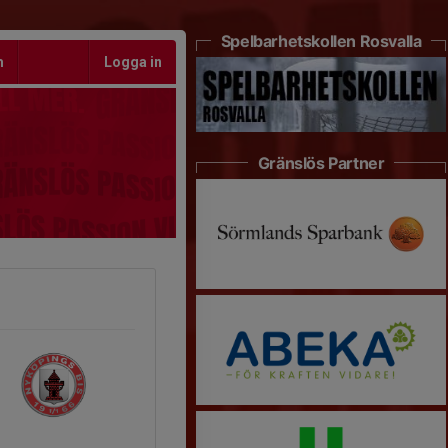
Spelbarhetskollen Rosvalla
m
Logga in
Gränslös Partner