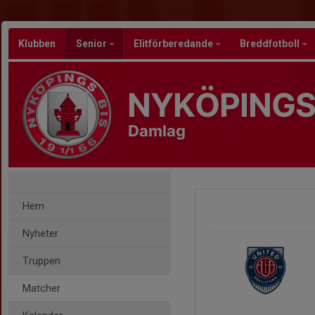
Klubben
Senior
Elitförberedande
Breddfotboll
NYKÖPINGS
Damlag
Hem
Nyheter
Truppen
Matcher