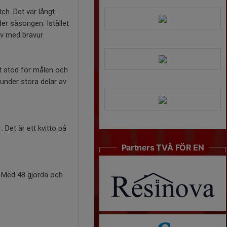
ch. Det var långt
er säsongen. Istället
v med bravur.
t stod för målen och
 under stora delar av
 Det är ett kvitto på
Partners TVÅ FÖR EN
. Med 48 gjorda och