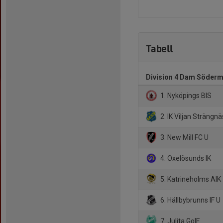
Tabell
Division 4 Dam Söder
1. Nyköpings BIS
2. IK Viljan Strängnä
3. New Mill FC U
4. Oxelösunds IK
5. Katrineholms AIK
6. Hällbybrunns IF U
7. Julita GoIF