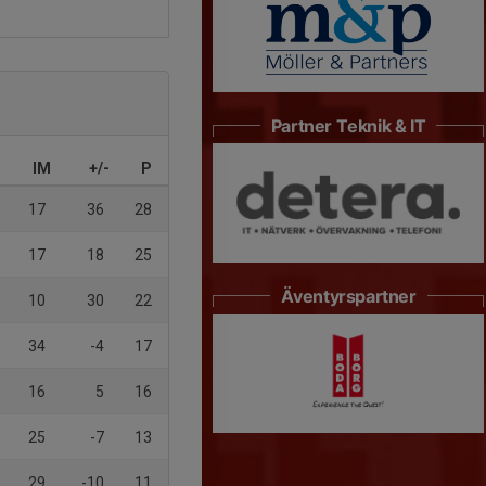
Partner Teknik & IT
IM
+/-
P
17
36
28
17
18
25
Äventyrspartner
10
30
22
34
-4
17
16
5
16
25
-7
13
29
-10
11