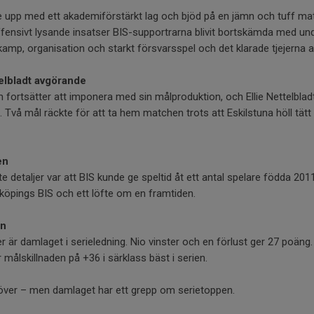
de upp med ett akademiförstärkt lag och bjöd på en jämn och tuff mat
ffensivt lysande insatser BIS-supportrarna blivit bortskämda med und
mp, organisation och starkt försvarsspel och det klarade tjejerna a
lbladt avgörande
fortsätter att imponera med sin målproduktion, och Ellie Nettelblad
 Två mål räckte för att ta hem matchen trots att Eskilstuna höll tätt
en
 detaljer var att BIS kunde ge speltid åt ett antal spelare födda 2011.
köpings BIS och ett löfte om en framtiden.
en
 är damlaget i serieledning. Nio vinster och en förlust ger 27 poäng
 målskillnaden på +36 i särklass bäst i serien.
över – men damlaget har ett grepp om serietoppen.