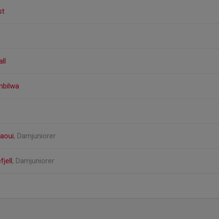
st
ll
mbilwa
aoui
, Damjuniorer
jell
, Damjuniorer