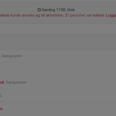
Samling 17:00, Omk
llade kunde anmäla sig till aktiviteten. 21 personer var kallade.
Logga
, Damjuniorer
adt
, Damjuniorer
c
on