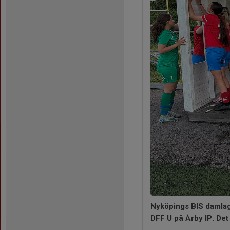
Nyköpings BIS damlag 
DFF U på Årby IP. Det 