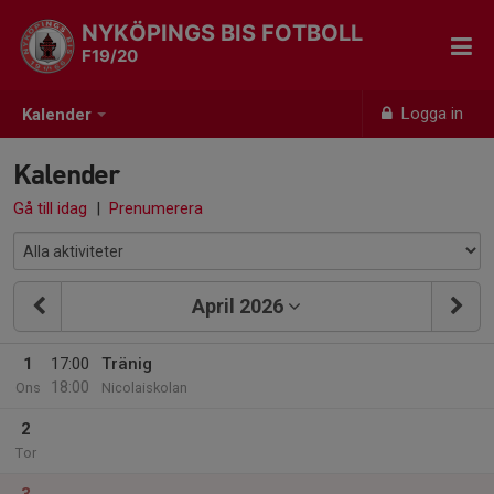
NYKÖPINGS BIS FOTBOLL
F19/20
Logga in
Kalender
Kalender
Gå till idag
|
Prenumerera
April 2026
1
17:00
Tränig
18:00
Ons
Nicolaiskolan
2
Tor