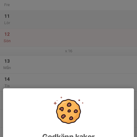
Fre
11
Lör
12
Sön
v.16
13
Mån
14
Tis
15
Ons
16
Tor
17
Godkänn kakor