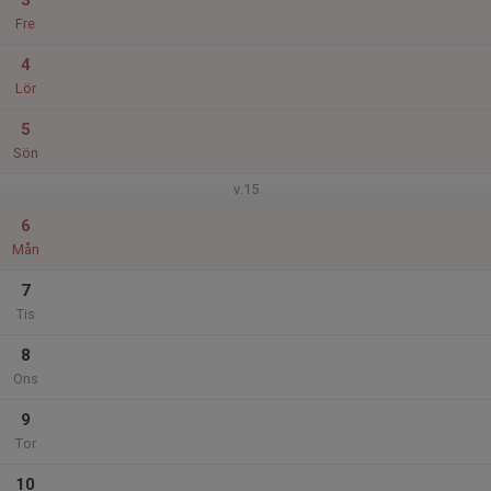
3
Fre
4
Lör
5
Sön
v.15
6
Mån
7
Tis
8
Ons
9
Tor
10