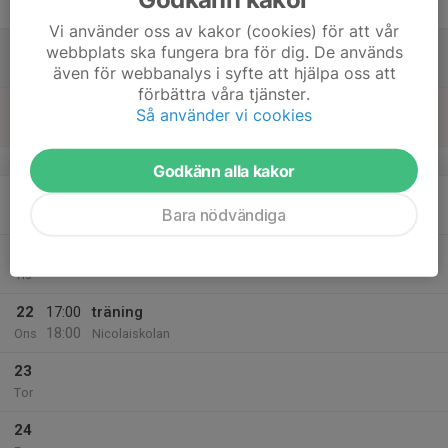
Fre
Vi använder oss av kakor (cookies) för att vår
18
webbplats ska fungera bra för dig. De används
Lör
även för webbanalys i syfte att hjälpa oss att
förbättra våra tjänster.
19
Så använder vi cookies
Sön
v.17
Godkänn alla kakor
20
Bara nödvändiga
Mån
21
Tis
22
17:00
träning
18:00
Ons
Nicolaiskolan
23
Tor
24