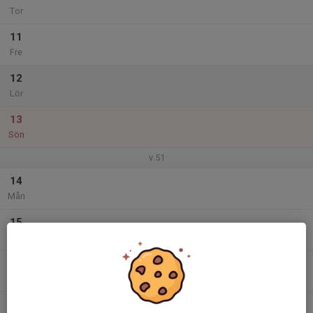
Tor
11
Fre
12
Lör
13
Sön
v.51
14
Mån
15
Tis
16
Ons
17