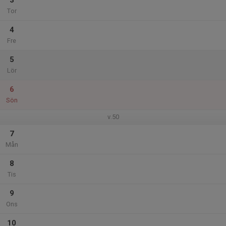
3
Tor
4
Fre
5
Lör
6
Sön
v.50
7
Mån
8
Tis
9
Ons
10