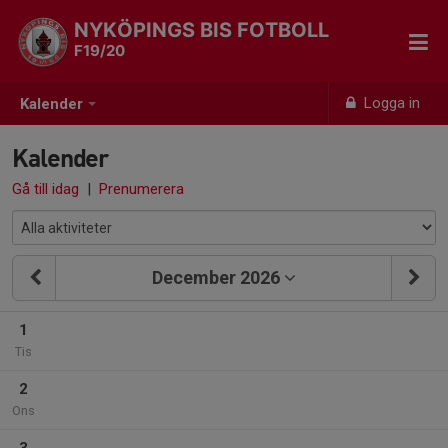
NYKÖPINGS BIS FOTBOLL
F19/20
Logga in
Kalender
Kalender
Gå till idag
|
Prenumerera
December 2026
1
Tis
2
Ons