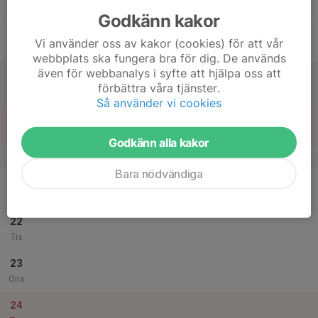
Tor
Godkänn kakor
18
Vi använder oss av kakor (cookies) för att vår
Fre
webbplats ska fungera bra för dig. De används
även för webbanalys i syfte att hjälpa oss att
19
förbättra våra tjänster.
Lör
Så använder vi cookies
20
Sön
Godkänn alla kakor
v.52
Bara nödvändiga
21
Mån
22
Tis
23
Ons
24