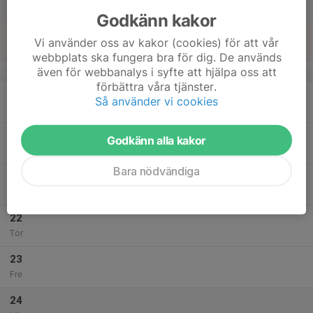
Lör
Godkänn kakor
18
Vi använder oss av kakor (cookies) för att vår
Sön
webbplats ska fungera bra för dig. De används
även för webbanalys i syfte att hjälpa oss att
v.4
förbättra våra tjänster.
19
Så använder vi cookies
Mån
20
Godkänn alla kakor
Tis
Bara nödvändiga
21
17:00
Träning
18:00
Ons
Nicolaiskolan
22
Tor
23
Fre
24