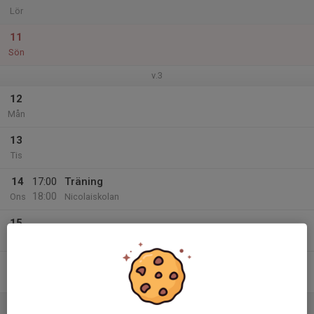
Lör
11
Sön
v.3
12
Mån
13
Tis
14
17:00
Träning
18:00
Ons
Nicolaiskolan
15
Tor
16
Fre
17