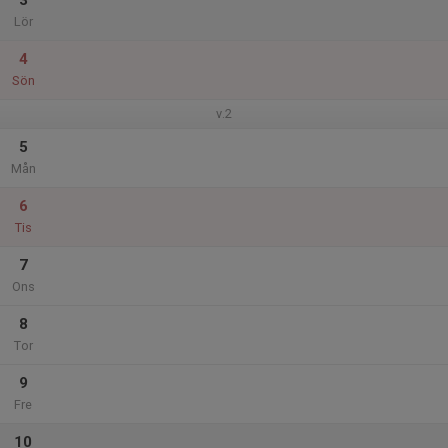
3
Lör
4
Sön
v.2
5
Mån
6
Tis
7
Ons
8
Tor
9
Fre
10