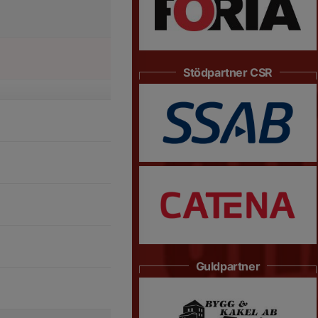
Stödpartner CSR
Guldpartner