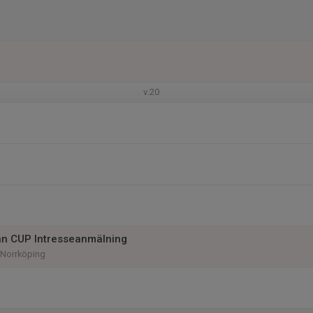
v.20
an CUP Intresseanmälning
 Norrköping