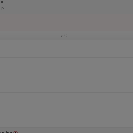
ag
 ip
v.22