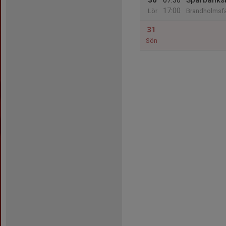
30
07:30
Sparbanks
17:00
Lör
Brandholmsfäl
31
Sön