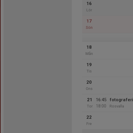
16
Lör
17
Sön
18
Mån
19
Tis
20
Ons
21
16:45
fotografer
18:00
Tor
Rosvalla
22
Fre