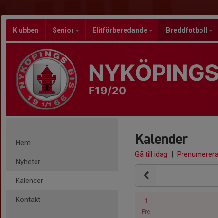
Klubben
Senior
Elitförberedande
Breddfotboll
NYKÖPINGS
F19/20
Kalender
Hem
Gå till idag
|
Prenumerer
Nyheter
Kalender
Kontakt
1
Fre