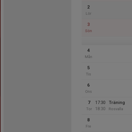
2
Lör
3
Sön
4
Mån
5
Tis
6
Ons
7
17:30
Träning
18:30
Tor
Rosvalla
8
Fre