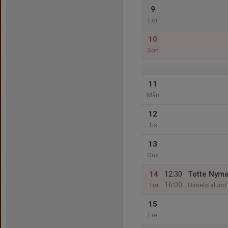
9
Lör
10
Sön
11
Mån
12
Tis
13
Ons
14
12:30
Totte Nym
16:00
Tor
Himelstalund
15
Fre