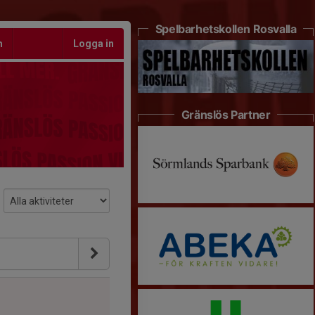
Spelbarhetskollen Rosvalla
m
Logga in
Gränslös Partner