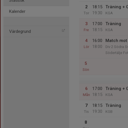
Statistik
2
18:15
Träning +
Kalender
19:30
Tor
KGA
3
17:00
Träning
18:15
Fre
KGA
Värdegrund
4
16:00
Match mot 
18:00
Lör
Div 2 Södra S
Södertälje Fo
5
Sön
6
17:00
Träning +
18:15
Mån
KGA
7
18:15
Träning
19:30
Tis
KGB
8