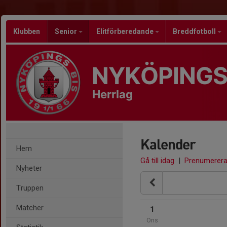
Klubben
Senior
Elitförberedande
Breddfotboll
NYKÖPINGS
Herrlag
Kalender
Hem
Gå till idag
|
Prenumerer
Nyheter
Truppen
Matcher
1
Ons