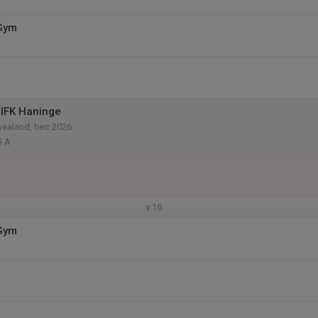
 Gym
IFK Haninge
vealand, herr 2026
G A
v.16
 Gym