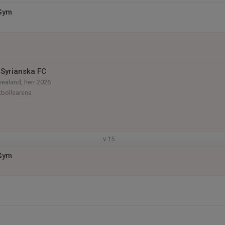
 Gym
Syrianska FC
vealand, herr 2026
tbollsarena
v.15
 Gym