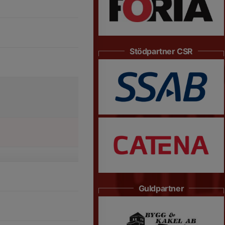
Stödpartner CSR
Guldpartner