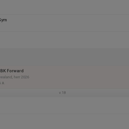
 Gym
 BK Forward
vealand, herr 2026
G A
v.18