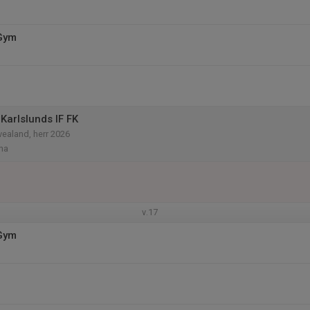
 Gym
Karlslunds IF FK
vealand, herr 2026
na
v.17
 Gym