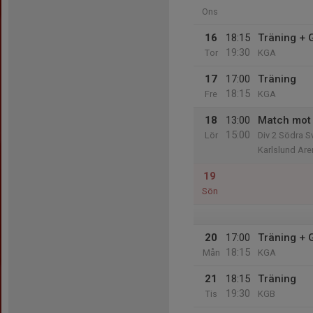
Ons
16
18:15
Träning +
19:30
Tor
KGA
17
17:00
Träning
18:15
Fre
KGA
18
13:00
Match mot 
15:00
Lör
Div 2 Södra S
Karlslund Are
19
Sön
20
17:00
Träning +
18:15
Mån
KGA
21
18:15
Träning
19:30
Tis
KGB