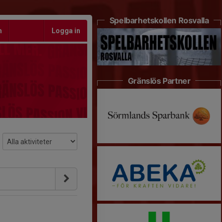
Spelbarhetskollen Rosvalla
m
Logga in
Gränslös Partner