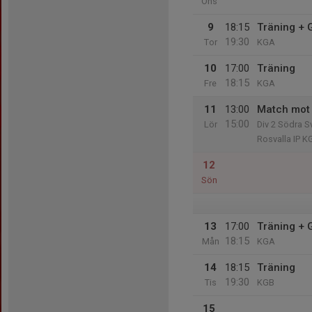
Ons
9
18:15
Träning +
19:30
Tor
KGA
10
17:00
Träning
18:15
Fre
KGA
11
13:00
Match mot 
15:00
Lör
Div 2 Södra S
Rosvalla IP K
12
Sön
13
17:00
Träning +
18:15
Mån
KGA
14
18:15
Träning
19:30
Tis
KGB
15