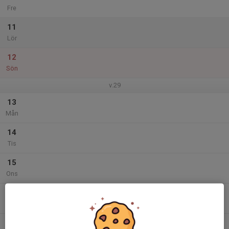
Fre
11
Lör
12
Sön
v.29
13
Mån
14
Tis
15
Ons
16
Tor
17