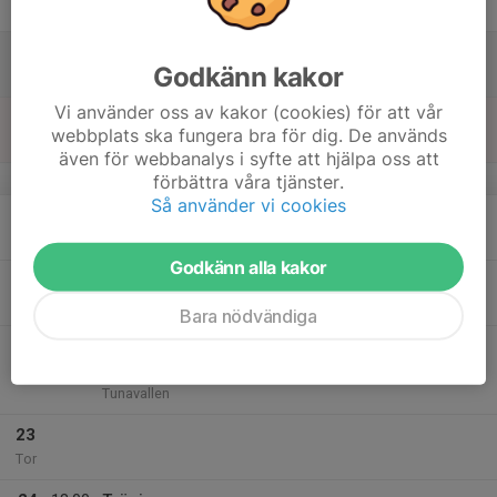
Fre
18
Godkänn kakor
Lör
Vi använder oss av kakor (cookies) för att vår
19
webbplats ska fungera bra för dig. De används
Sön
även för webbanalys i syfte att hjälpa oss att
v.30
förbättra våra tjänster.
Så använder vi cookies
20
18:30
Träning
20:00
Mån
Rosvalla stadion
Godkänn alla kakor
21
18:30
Träning
20:00
Tis
Rosvalla stadion
Bara nödvändiga
22
19:30
Match mot Athletic Eskilstuna
21:30
Ons
Träningsmatcher Ettan 2026
Tunavallen
23
Tor