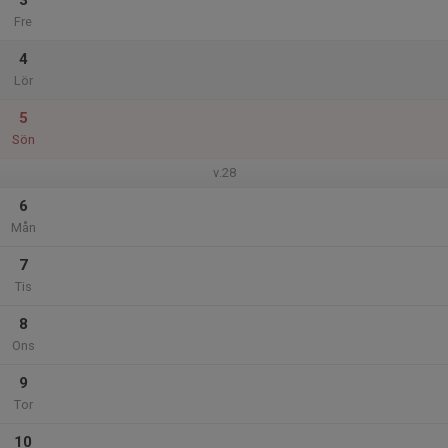
3
Fre
4
Lör
5
Sön
v.28
6
Mån
7
Tis
8
Ons
9
Tor
10