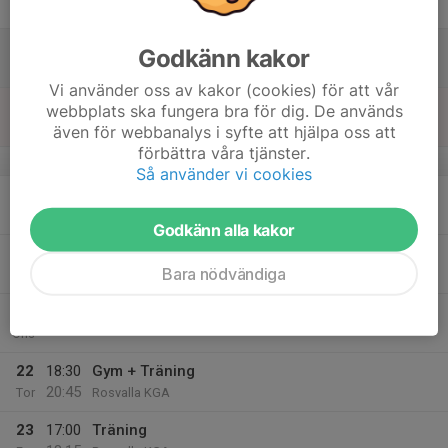
18:15
Fre
Rosvalla KGA
17
Godkänn kakor
Lör
Vi använder oss av kakor (cookies) för att vår
18
webbplats ska fungera bra för dig. De används
Sön
även för webbanalys i syfte att hjälpa oss att
förbättra våra tjänster.
v.4
Så använder vi cookies
19
17:00
Träning
18:15
Mån
Rosvalla KGA
Godkänn alla kakor
20
17:15
Gym + Träning
Bara nödvändiga
19:30
Tis
Rosvalla KGA
21
Ons
22
18:30
Gym + Träning
20:45
Tor
Rosvalla KGA
23
17:00
Träning