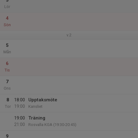
3
Lör
4
Sön
v.2
5
Mån
6
Tis
7
Ons
8
18:00
Upptaksmöte
19:00
Tor
Kansliet
19:00
Träning
21:00
Rosvalla KGA (19:30-20:45)
9