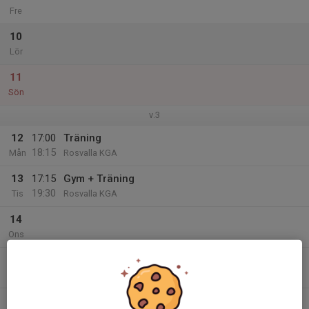
Fre
10
Lör
11
Sön
v.3
12
17:00
Träning
18:15
Mån
Rosvalla KGA
13
17:15
Gym + Träning
19:30
Tis
Rosvalla KGA
14
Ons
15
18:15
Gym + Träning
20:45
Tor
Rosvalla KGA
16
17:00
Träning