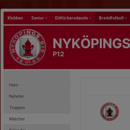
Klubben
Senior
Elitförberedande
Breddfotboll
NYKÖPINGS
P12
Hem
Nyheter
Truppen
Matcher