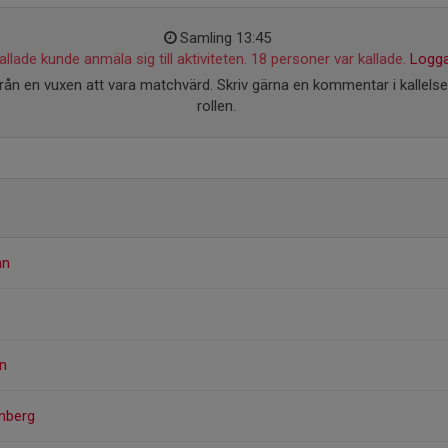
Samling 13:45
llade kunde anmäla sig till aktiviteten. 18 personer var kallade.
Logga
från en vuxen att vara matchvärd. Skriv gärna en kommentar i kallels
rollen.
hn
on
enberg