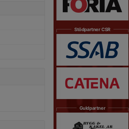
Stödpartner CSR
Guldpartner