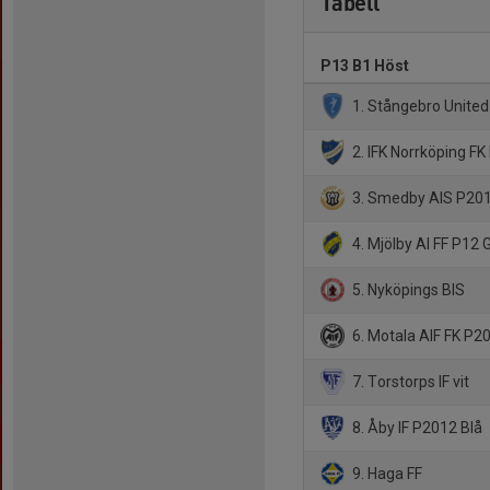
Tabell
P13 B1 Höst
1. Stångebro United
2. IFK Norrköping F
3. Smedby AIS P201
4. Mjölby AI FF P12 
5. Nyköpings BIS
6. Motala AIF FK P20
7. Torstorps IF vit
8. Åby IF P2012 Blå
9. Haga FF