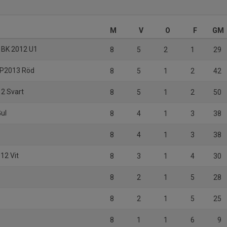
M
V
O
F
GM
 BK 2012 U1
8
5
2
1
29
K P2013 Röd
8
5
1
2
42
2 Svart
8
5
1
2
50
Gul
8
4
1
3
38
8
4
1
3
38
12 Vit
8
3
1
4
30
8
2
1
5
28
8
2
1
5
25
8
1
1
6
9