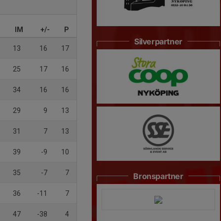
IM
+/-
P
Silverpartner
13
16
17
25
17
16
34
16
16
29
9
13
31
7
13
39
-9
10
35
-7
7
Bronspartner
36
-11
7
47
-38
4