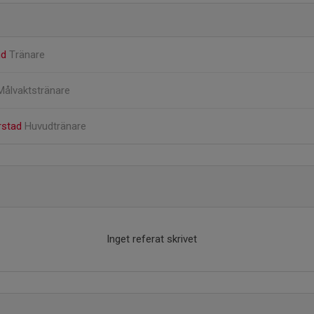
nd
Tränare
Målvaktstränare
rstad
Huvudtränare
Inget referat skrivet