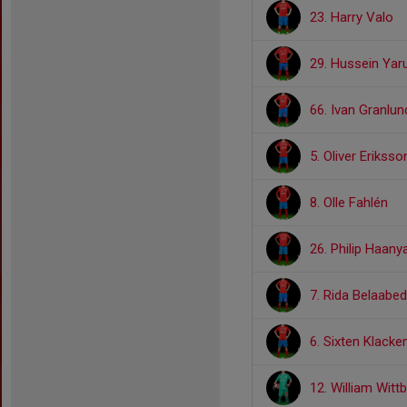
23. Harry Valo
29. Hussein Yar
66. Ivan Granlun
5. Oliver Eriksso
8. Olle Fahlén
26. Philip Haan
7. Rida Belaabed
6. Sixten Klacke
12. William Wit