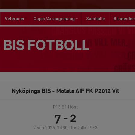
Veteraner
Cuper/Arrangemang
Samhälle
Bli medle
 BIS FOTBOLL
Nyköpings BIS - Motala AIF FK P2012 Vit
P13 B1 Höst
7 - 2
7 sep 2025, 14:30, Rosvalla IP F2