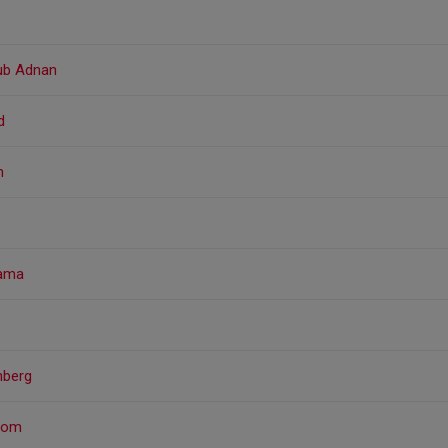
ub Adnan
d
n
yama
nberg
tbom