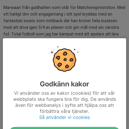
Marwaan från guldhatten som står för Matchenspreststion. Med
ett härligt driv och engagemang i sitt spel kryddas med en
fantastisk insats som mittback där han kröner hela insatsen
med att driva igen 3/4 av planen och gör mål med sin vänstra
fot. Total fotboll som jag har kämpat med att spelare att lära
sig.
Stort grattis Nyköpings BIS P13.
Dela nyhet
Godkänn kakor
Kommentarer
Vi använder oss av kakor (cookies) för att vår
webbplats ska fungera bra för dig. De används
John Amcoff
27 sep 2025
även för webbanalys i syfte att hjälpa oss att
Härlig match idag denna sista sommardag! Bra kört
förbättra våra tjänster.
grabbar!
Så använder vi cookies