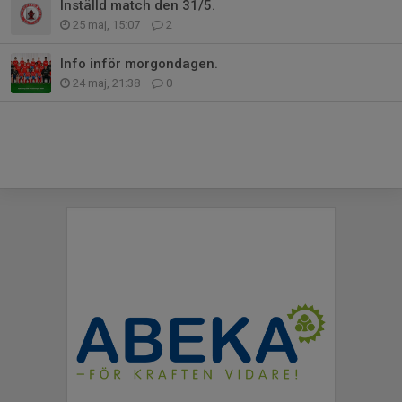
Inställd match den 31/5.
25 maj, 15:07
2
Info inför morgondagen.
24 maj, 21:38
0