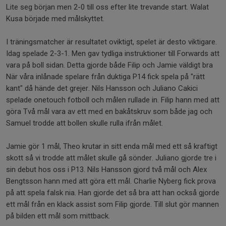
Lite seg början men 2-0 till oss efter lite trevande start. Walat
Kusa började med målskyttet.
I träningsmatcher är resultatet oviktigt, spelet är desto viktigare.
Idag spelade 2-3-1. Men gav tydliga instruktioner till Forwards att
vara på boll sidan. Detta gjorde både Filip och Jamie väldigt bra
När våra inlånade spelare från duktiga P14 fick spela på "rätt
kant" då hände det grejer. Nils Hansson och Juliano Cakici
spelade onetouch fotboll och målen rullade in. Filip hann med att
göra Två mål vara av ett med en bakåtskruv som både jag och
Samuel trodde att bollen skulle rulla ifrån målet.
Jamie gör 1 mål, Theo krutar in sitt enda mål med ett så kraftigt
skott så vi trodde att målet skulle gå sönder. Juliano gjorde tre i
sin debut hos oss i P13. Nils Hansson gjord två mål och Alex
Bengtsson hann med att göra ett mål. Charlie Nyberg fick prova
på att spela falsk nia. Han gjorde det så bra att han också gjorde
ett mål från en klack assist som Filip gjorde. Till slut gör mannen
på bilden ett mål som mittback.