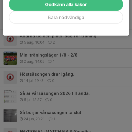
Tidigare nyheter
Godkänn alla kakor
Inför matchen vs Hargs BK 15 aug.
Bara nödvändiga
6 aug, 10:55
0
Ändrad tid och plats idag för träning
5 aug, 10:04
2
Mini träningsläger 1/8 - 2/8
2 aug, 14:05
1
Höstsäsongen drar igång.
14 jul, 19:43
0
Så är vårsäsongen 2026 till ända.
5 jul, 13:37
0
Så börjar vårsäsongen ta slut
24 jun, 23:21
1
ENKRONAN-MATCH NBIS-Smedby