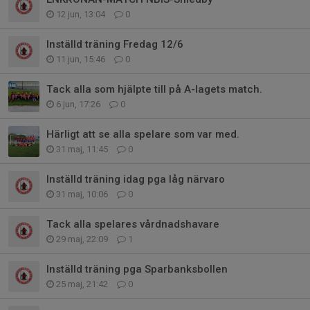
12 jun, 13:04
0
Inställd träning Fredag 12/6
11 jun, 15:46
0
Tack alla som hjälpte till på A-lagets match.
6 jun, 17:26
0
Härligt att se alla spelare som var med.
31 maj, 11:45
0
Inställd träning idag pga låg närvaro
31 maj, 10:06
0
Tack alla spelares vårdnadshavare
29 maj, 22:09
1
Inställd träning pga Sparbanksbollen
25 maj, 21:42
0