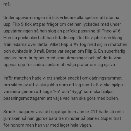
mål.
Under uppvärmningen så fick vi ledare alla spelare att stanna
upp. Filip S fick ett par frågor om det han lyckades med under
uppvärmningen så han slog en perfekt passning till Theo #16.
Han sa pricksäkert att han tittade upp. Det blev jubel och klang
från ledarna över detta. Vilket Filip S #9 tog med sig in i matchen
och dunkade in 3 mål. Detta var sagan om Filip S. En superhärlig
spelare som är öppen med sina utmaningar och på detta visa
öppnar upp för andra spelare att våga pratar om sig själva.
Inför matchen hade vi ett snabbt snack i omklädningsrummet
om vikten av att vi ska jobba som ett lag samt att vi ska hjälpa
varandra genom att säga "Fri" och "Rygg" som ska hjälpa
passningsmottagaren att välja vad han ska göra med bollen.
Smolk i bägaren vara att spjutspetsen Jamie #11 hade så ont i
ljumsken så han gjorde bara tre minuter på planen. Super trist
för honom men han var med laget hela vägen.