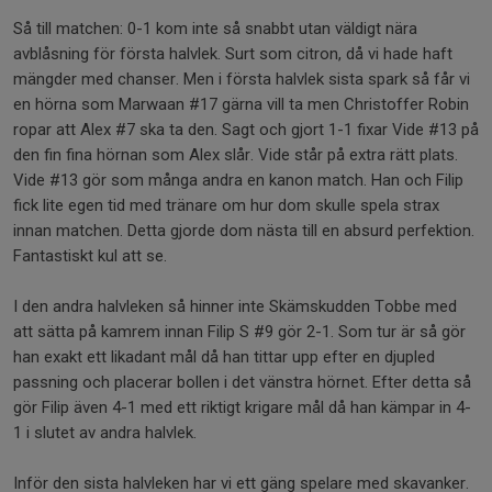
Så till matchen: 0-1 kom inte så snabbt utan väldigt nära
avblåsning för första halvlek. Surt som citron, då vi hade haft
mängder med chanser. Men i första halvlek sista spark så får vi
en hörna som Marwaan #17 gärna vill ta men Christoffer Robin
ropar att Alex #7 ska ta den. Sagt och gjort 1-1 fixar Vide #13 på
den fin fina hörnan som Alex slår. Vide står på extra rätt plats.
Vide #13 gör som många andra en kanon match. Han och Filip
fick lite egen tid med tränare om hur dom skulle spela strax
innan matchen. Detta gjorde dom nästa till en absurd perfektion.
Fantastiskt kul att se.
I den andra halvleken så hinner inte Skämskudden Tobbe med
att sätta på kamrem innan Filip S #9 gör 2-1. Som tur är så gör
han exakt ett likadant mål då han tittar upp efter en djupled
passning och placerar bollen i det vänstra hörnet. Efter detta så
gör Filip även 4-1 med ett riktigt krigare mål då han kämpar in 4-
1 i slutet av andra halvlek.
Inför den sista halvleken har vi ett gäng spelare med skavanker.