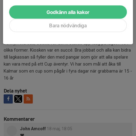
Simon #19 och Marwaan #26 så är vi ledare väldigt nöjda med
dagens match. Grattis grabbar ni veta vad som behövs göras
Godkänn alla kakor
för att vinna matcher. Nu lyfter vi i en jämn tabell till en delad
andra plats.
Bara nödvändiga
Ett väldigt stort extra tack till Johanna, Josefin, Fanny, John,
Jenny, Andreas, Cecilia för att ni ställde upp idag på laget P13 i
olika former. Kiosken var en succé. Bra jobbat och alla kan bidra
till lagkassan så fyller den med pangar som gör att alla spelare
kan vara med på ett Cup äventyr. Vi har som mål att åka till
Kalmar som en cup som pågår i fyra dagar när grabbarna är 15 -
16 år
Dela nyhet
Kommentarer
John Amcoff
18 maj, 18:05
❤️