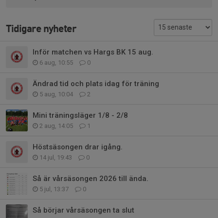
Tidigare nyheter
Inför matchen vs Hargs BK 15 aug.
6 aug, 10:55
0
Ändrad tid och plats idag för träning
5 aug, 10:04
2
Mini träningsläger 1/8 - 2/8
2 aug, 14:05
1
Höstsäsongen drar igång.
14 jul, 19:43
0
Så är vårsäsongen 2026 till ända.
5 jul, 13:37
0
Så börjar vårsäsongen ta slut