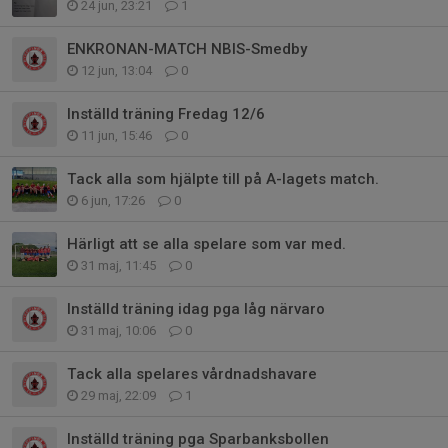
24 jun, 23:21
1
ENKRONAN-MATCH NBIS-Smedby
12 jun, 13:04
0
Inställd träning Fredag 12/6
11 jun, 15:46
0
Tack alla som hjälpte till på A-lagets match.
6 jun, 17:26
0
Härligt att se alla spelare som var med.
31 maj, 11:45
0
Inställd träning idag pga låg närvaro
31 maj, 10:06
0
Tack alla spelares vårdnadshavare
29 maj, 22:09
1
Inställd träning pga Sparbanksbollen