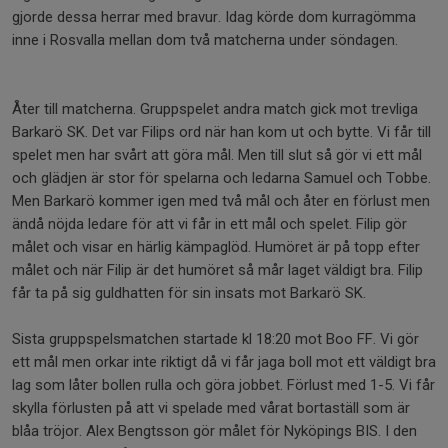
gjorde dessa herrar med bravur. Idag körde dom kurragömma
inne i Rosvalla mellan dom två matcherna under söndagen.
Åter till matcherna. Gruppspelet andra match gick mot trevliga
Barkarö SK. Det var Filips ord när han kom ut och bytte. Vi får till
spelet men har svårt att göra mål. Men till slut så gör vi ett mål
och glädjen är stor för spelarna och ledarna Samuel och Tobbe.
Men Barkarö kommer igen med två mål och åter en förlust men
ändå nöjda ledare för att vi får in ett mål och spelet. Filip gör
målet och visar en härlig kämpaglöd. Humöret är på topp efter
målet och när Filip är det humöret så mår laget väldigt bra. Filip
får ta på sig guldhatten för sin insats mot Barkarö SK.
Sista gruppspelsmatchen startade kl 18:20 mot Boo FF. Vi gör
ett mål men orkar inte riktigt då vi får jaga boll mot ett väldigt bra
lag som låter bollen rulla och göra jobbet. Förlust med 1-5. Vi får
skylla förlusten på att vi spelade med vårat bortaställ som är
blåa tröjor. Alex Bengtsson gör målet för Nyköpings BIS. I den