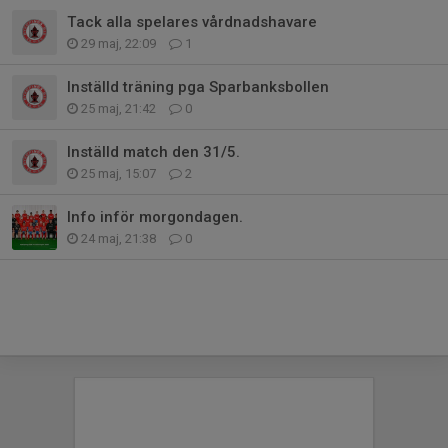
Tack alla spelares vårdnadshavare
29 maj, 22:09
1
Inställd träning pga Sparbanksbollen
25 maj, 21:42
0
Inställd match den 31/5.
25 maj, 15:07
2
Info inför morgondagen.
24 maj, 21:38
0