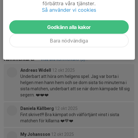
förbättra våra tjänster.
P.s Marwaan gick och trösta Barkarö SKs spelare efter deras
Så använder vi cookies
förlust mot oss. En otroligt fin gest av Marwaan. D.S
Godkänn alla kakor
Dela nyhet
Bara nödvändiga
Kommentarer
Visa alla kommentarer (5)...
Andreas Widell
12 okt 2025
Underbart att höra om helgens spel. Jag var borta i
helgen men hann hem och se dom sista tio minuterna i
sista matchen, underbart att se när dom kämpade till sig
segern. ❤️❤️❤️
Daniela Källberg
12 okt 2025
Fint skrivet!!! Bra kämpat och välförtjänt vinst i sista
matchen för killarna ❤️💙❤️
My Johansson
12 okt 2025