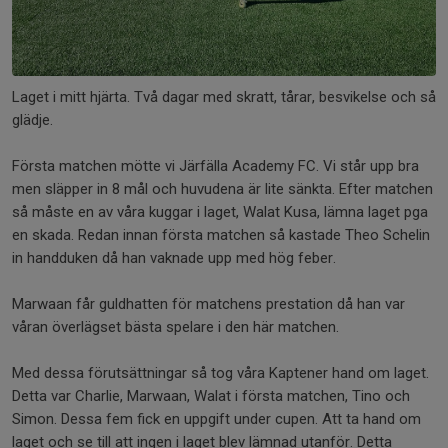
Laget i mitt hjärta. Två dagar med skratt, tårar, besvikelse och så
glädje.
Första matchen mötte vi Järfälla Academy FC. Vi står upp bra
men släpper in 8 mål och huvudena är lite sänkta. Efter matchen
så måste en av våra kuggar i laget, Walat Kusa, lämna laget pga
en skada. Redan innan första matchen så kastade Theo Schelin
in handduken då han vaknade upp med hög feber.
Marwaan får guldhatten för matchens prestation då han var
våran överlägset bästa spelare i den här matchen.
Med dessa förutsättningar så tog våra Kaptener hand om laget.
Detta var Charlie, Marwaan, Walat i första matchen, Tino och
Simon. Dessa fem fick en uppgift under cupen. Att ta hand om
laget och se till att ingen i laget blev lämnad utanför. Detta