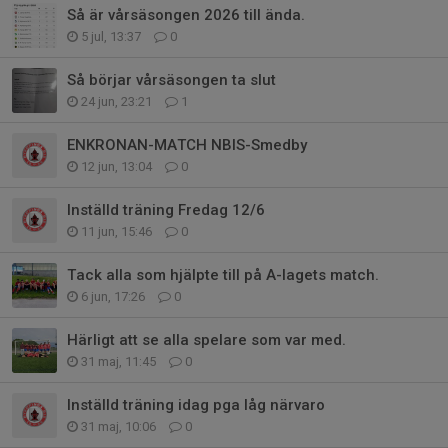
Så är vårsäsongen 2026 till ända.
5 jul, 13:37
0
Så börjar vårsäsongen ta slut
24 jun, 23:21
1
ENKRONAN-MATCH NBIS-Smedby
12 jun, 13:04
0
Inställd träning Fredag 12/6
11 jun, 15:46
0
Tack alla som hjälpte till på A-lagets match.
6 jun, 17:26
0
Härligt att se alla spelare som var med.
31 maj, 11:45
0
Inställd träning idag pga låg närvaro
31 maj, 10:06
0