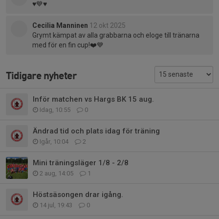
♥️💙♥️
Cecilia Manninen
12 okt 2025
Grymt kämpat av alla grabbarna och eloge till tränarna
med för en fin cup!❤️💙
Tidigare nyheter
Inför matchen vs Hargs BK 15 aug.
Idag, 10:55
0
Ändrad tid och plats idag för träning
Igår, 10:04
2
Mini träningsläger 1/8 - 2/8
2 aug, 14:05
1
Höstsäsongen drar igång.
14 jul, 19:43
0