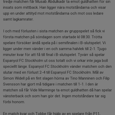
tredje matchen får Musab Abdulkadir ta emot guldhatten för sin
insats som mittback. Han ligger nära motståndarna och visar
upp en under attityd mot motståndarna och mot oss ledare
samt lagkamrater.
I och med förlusten i sista matchen av gruppspelet så fick vi
första matchen på söndagen som startade kl 08:30. Trötta
spelare försöker ändå spela på i semifinalen i B-slutspelet. Vi
ligger under men vänder i en och samma halvlek till 2-1. Tjugo
minuter kvar för att få till final i B-slutspelet. Tyvärr så spelar
Espanyol FC Stockholm ut oss totalt och vi orkar inte jaga boll
speciellt länge. Espanyol FC Stockholm vänder matchen och den
slutar med en förlust 2-4 till Espanyol FC Stockholm. Mål av
Simon Widell på en fint slagen hörna av Tino Manninen och Filip
Svensson har gjort må tidigare i matchen till 1-1. I den är
matchen så får Vide Marminge ta emot guldhatten då han spelar
vänsterback och som han gör det. Ingen motståndare tar sig
förbi honom.
En match kvar och Tobbe får hjälp av en spelare från P11,