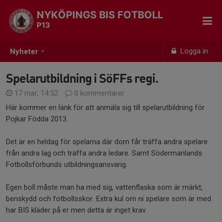
NYKÖPINGS BIS FOTBOLL
P13
Logga in
Nyheter
Spelarutbildning i SöFFs regi.
17 mar, 14:52
0 kommentarer
Här kommer en länk för att anmäla sig till spelarutbildning för
Pojkar Födda 2013.
Det är en heldag för spelarna där dom får träffa andra spelare
från andra lag och träffa andra ledare. Samt Södermanlands
Fotbollsförbunds utbildningsansvarig.
Egen boll måste man ha med sig, vattenflaska som är märkt,
benskydd och fotbollsskor. Extra kul om ni spelare som är med
har BIS kläder på er men detta är inget krav.