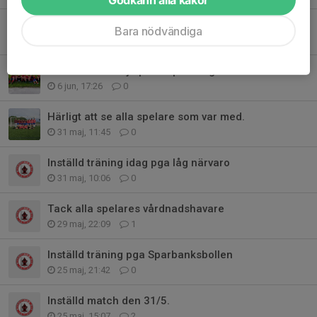
Inställd träning Fredag 12/6
Bara nödvändiga
11 jun, 15:46
0
Tack alla som hjälpte till på A-lagets match.
6 jun, 17:26
0
Härligt att se alla spelare som var med.
31 maj, 11:45
0
Inställd träning idag pga låg närvaro
31 maj, 10:06
0
Tack alla spelares vårdnadshavare
29 maj, 22:09
1
Inställd träning pga Sparbanksbollen
25 maj, 21:42
0
Inställd match den 31/5.
25 maj, 15:07
2