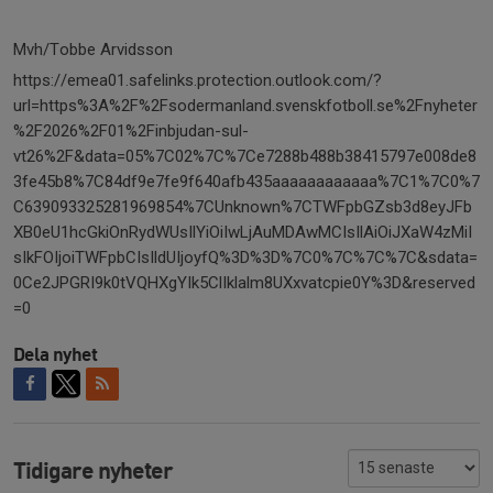
Mvh/Tobbe Arvidsson
https://emea01.safelinks.protection.outlook.com/?
url=https%3A%2F%2Fsodermanland.svenskfotboll.se%2Fnyheter
%2F2026%2F01%2Finbjudan-sul-
vt26%2F&data=05%7C02%7C%7Ce7288b488b38415797e008de8
3fe45b8%7C84df9e7fe9f640afb435aaaaaaaaaaaa%7C1%7C0%7
C639093325281969854%7CUnknown%7CTWFpbGZsb3d8eyJFb
XB0eU1hcGkiOnRydWUsIlYiOiIwLjAuMDAwMCIsIlAiOiJXaW4zMiI
sIkFOIjoiTWFpbCIsIldUIjoyfQ%3D%3D%7C0%7C%7C%7C&sdata=
0Ce2JPGRI9k0tVQHXgYIk5ClIklalm8UXxvatcpie0Y%3D&reserved
=0
Dela nyhet
Tidigare nyheter