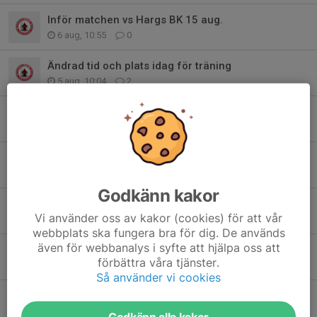
Inför matchen vs Hargs BK 15 aug.
6 aug, 10:55
0
Ändrad tid och plats idag för träning
5 aug, 10:04
2
Mini träningsläger 1/8 - 2/8
2 aug, 14:05
1
Höstsäsongen drar igång.
14 jul, 19:43
0
Godkänn kakor
Så är vårsäsongen 2026 till ända.
Vi använder oss av kakor (cookies) för att vår
5 jul, 13:37
0
webbplats ska fungera bra för dig. De används
även för webbanalys i syfte att hjälpa oss att
Så börjar vårsäsongen ta slut
förbättra våra tjänster.
24 jun, 23:21
1
Så använder vi cookies
ENKRONAN-MATCH NBIS-Smedby
12 jun, 13:04
0
Godkänn alla kakor