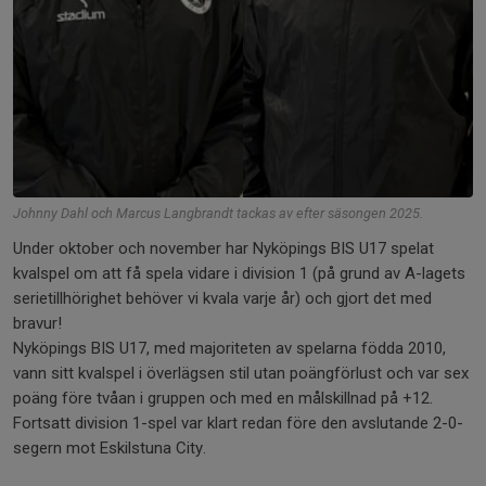
Johnny Dahl och Marcus Langbrandt tackas av efter säsongen 2025.
Under oktober och november har Nyköpings BIS U17 spelat
kvalspel om att få spela vidare i division 1 (på grund av A-lagets
serietillhörighet behöver vi kvala varje år) och gjort det med
bravur!
Nyköpings BIS U17, med majoriteten av spelarna födda 2010,
vann sitt kvalspel i överlägsen stil utan poängförlust och var sex
poäng före tvåan i gruppen och med en målskillnad på +12.
Fortsatt division 1-spel var klart redan före den avslutande 2-0-
segern mot Eskilstuna City.