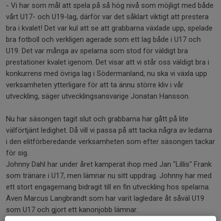
- Vi har som mål att spela på så hög nivå som möjligt med både
vårt U17- och U19-lag, därför var det såklart viktigt att prestera
bra i kvalet! Det var kul att se att grabbarna växlade upp, spelade
bra fotboll och verkligen agerade som ett lag både i U17 och
U19. Det var många av spelarna som stod för väldigt bra
prestationer kvalet igenom. Det visar att vi står oss väldigt bra i
konkurrens med övriga lag i Södermanland, nu ska vi växla upp
verksamheten ytterligare för att ta ännu större kliv i vår
utveckling, säger utvecklingsansvarige Jonatan Hansson.
Nu har säsongen tagit slut och grabbarna har gått på lite
välförtjänt ledighet. Då vill vi passa på att tacka några av ledarna
i den elitförberedande verksamheten som efter säsongen tackar
för sig.
Johnny Dahl har under året kamperat ihop med Jan "Lillis" Frank
som tränare i U17, men lämnar nu sitt uppdrag. Johnny har med
ett stort engagemang bidragit till en fin utveckling hos spelarna.
Även Marcus Langbrandt som har varit lagledare åt såväl U19
som U17 och gjort ett kanonjobb lämnar.