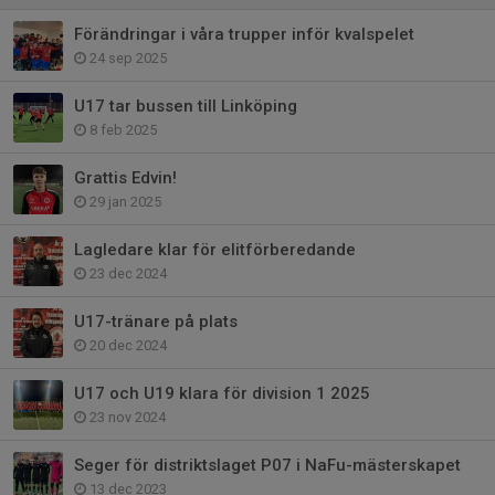
Förändringar i våra trupper inför kvalspelet
24 sep 2025
U17 tar bussen till Linköping
8 feb 2025
Grattis Edvin!
29 jan 2025
Lagledare klar för elitförberedande
23 dec 2024
U17-tränare på plats
20 dec 2024
U17 och U19 klara för division 1 2025
23 nov 2024
Seger för distriktslaget P07 i NaFu-mästerskapet
13 dec 2023