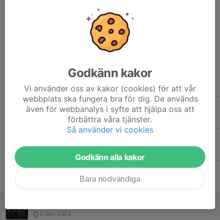
- Vi säger stort tack för era insatser under året! Det har varit
ovärderligt, konstaterar Jonatan Hansson.
Dela nyhet
Godkänn kakor
Tidigare nyheter
Vi använder oss av kakor (cookies) för att vår
webbplats ska fungera bra för dig. De används
Söderström klar för U17 och Smajlovic ansluter till U19
även för webbanalys i syfte att hjälpa oss att
förbättra våra tjänster.
11 apr, 08:47
Så använder vi cookies
U17-tränare är klara
11 jan, 13:00
Godkänn alla kakor
Serieindelningen 2026
Bara nödvändiga
19 dec 2025
Kvalsuccé och avtackning av ledare
2 dec 2025