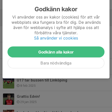
11 apr, 08:47
Godkänn kakor
U17-tränare är klara
Vi använder oss av kakor (cookies) för att vår
11 jan, 13:00
webbplats ska fungera bra för dig. De används
även för webbanalys i syfte att hjälpa oss att
Serieindelningen 2026
förbättra våra tjänster.
19 dec 2025
Så använder vi cookies
Kvalsuccé och avtackning av ledare
Godkänn alla kakor
2 dec 2025
Bara nödvändiga
Förändringar i våra trupper inför kvalspelet
24 sep 2025
U17 tar bussen till Linköping
8 feb 2025
Grattis Edvin!
29 jan 2025