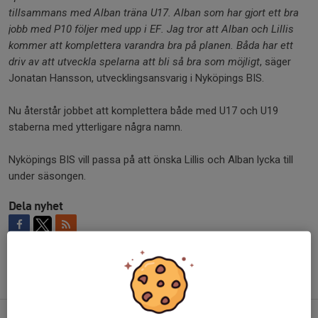
tillsammans med Alban träna U17. Alban som har gjort ett bra
jobb med P10 följer med upp i EF. Jag tror att Alban och Lillis
kommer att komplettera varandra bra på planen. Båda har ett
driv av att utveckla spelarna att bli så bra som möjligt
, säger
Jonatan Hansson, utvecklingsansvarig i Nyköpings BIS.
Nu återstår jobbet att komplettera både med U17 och U19
staberna med ytterligare några namn.
Nyköpings BIS vill passa på att önska Lillis och Alban lycka till
under säsongen.
Dela nyhet
Tidigare nyheter
Söderström klar för U17 och Smajlovic ansluter till U19