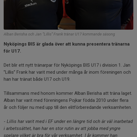
Alban Berisha och Jan ”Lillis” Frank tränar U17 kommande säsong
Nyköpings BIS är glada över att kunna presentera tränarna
för U17.
Det blir ett nytt tränarpar för Nyköpings BIS U17 i division 1. Jan
”Lillis” Frank har varit med under många år inom föreningen och
han har tränat både U17 och U19.
Tillsammans med honom kommer Alban Berisha att träna laget.
Alban har varit med föreningens Pojkar födda 2010 under flera
år och följer nu med upp till den elitförberedande verksamheten.
-
Lillis har varit med i EF under en längre tid och är väl inarbetad
i arbetssättet, han har en stor rutin av att jobba med yngre
spelare vilket är bra för vår verksamhet. I år kommer han