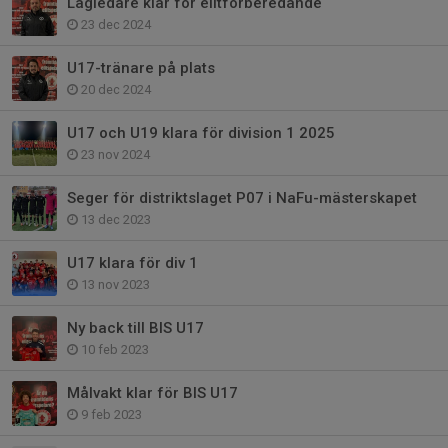
Lagledare klar för elitförberedande
23 dec 2024
U17-tränare på plats
20 dec 2024
U17 och U19 klara för division 1 2025
23 nov 2024
Seger för distriktslaget P07 i NaFu-mästerskapet
13 dec 2023
U17 klara för div 1
13 nov 2023
Ny back till BIS U17
10 feb 2023
Målvakt klar för BIS U17
9 feb 2023