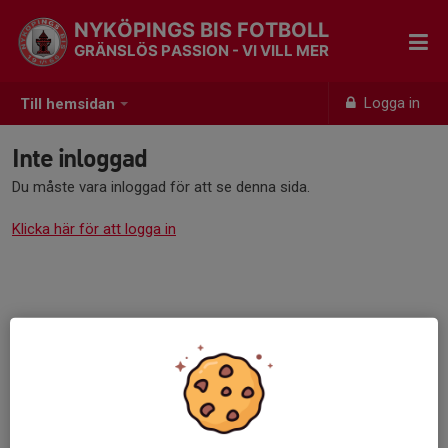
NYKÖPINGS BIS FOTBOLL
GRÄNSLÖS PASSION - VI VILL MER
Logga in
Till hemsidan
Inte inloggad
Du måste vara inloggad för att se denna sida.
Klicka här för att logga in