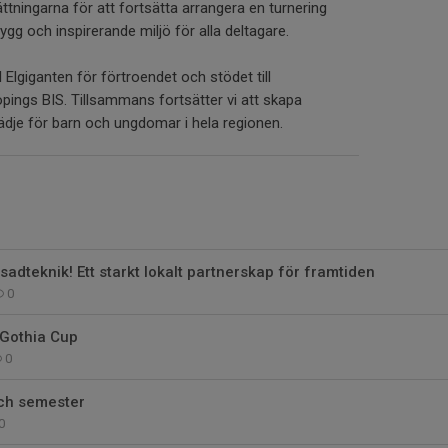
tningarna för att fortsätta arrangera en turnering
ygg och inspirerande miljö för alla deltagare.
till Elgiganten för förtroendet och stödet till
ings BIS. Tillsammans fortsätter vi att skapa
lädje för barn och ungdomar i hela regionen.
dteknik! Ett starkt lokalt partnerskap för framtiden
0
i Gothia Cup
0
ch semester
0