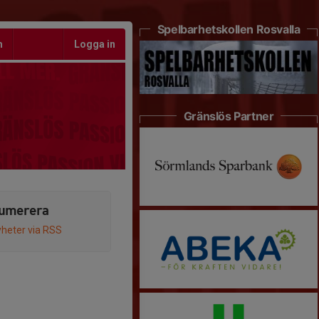
Spelbarhetskollen Rosvalla
m
Logga in
Gränslös Partner
umerera
heter via RSS