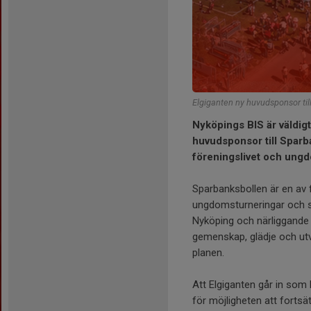
Elgiganten ny huvudsponsor til
Nyköpings BIS är väldigt 
huvudsponsor till Sparb
föreningslivet och ung
Sparbanksbollen är en av 
ungdomsturneringar och sam
Nyköping och närliggande o
gemenskap, glädje och ut
planen.
Att Elgiganten går in so
för möjligheten att forts