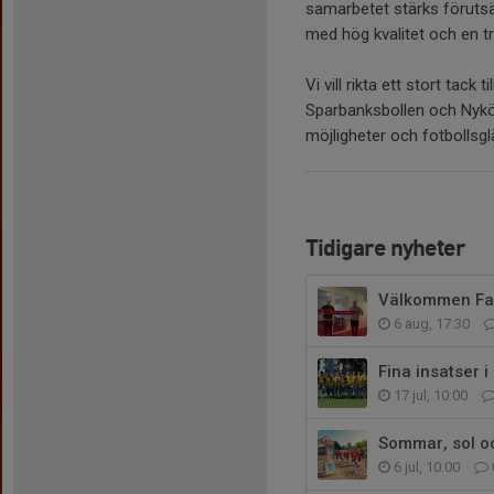
samarbetet stärks förutsät
med hög kvalitet och en tr
Vi vill rikta ett stort tack 
Sparbanksbollen och Nyköp
möjligheter och fotbollsg
Tidigare nyheter
Välkommen Fasa
6 aug, 17:30
Fina insatser 
17 jul, 10:00
Sommar, sol o
6 jul, 10:00