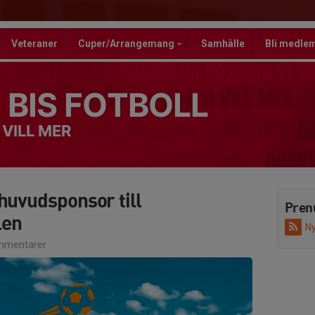
Veteraner
Cuper/Arrangemang
Samhälle
Bli medle
 BIS FOTBOLL
 VILL MER
huvudsponsor till
Pren
len
Ny
mmentarer