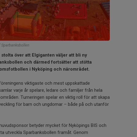
l Sparbanksbollen
stolta över att Elgiganten väljer att bli ny
anksbollen och därmed fortsätter att stötta
domsfotbollen i Nyköping och närområdet.
föreningens viktigaste och mest uppskattade
lar varje år spelare, ledare och familjer från hela
mråden. Turneringen spelar en viktig roll för att skapa
veckling för barn och ungdomar – både på och utanför
m huvudsponsor betyder mycket för Nyköpings BIS och
ätta utveckla Sparbanksbollen framåt. Genom