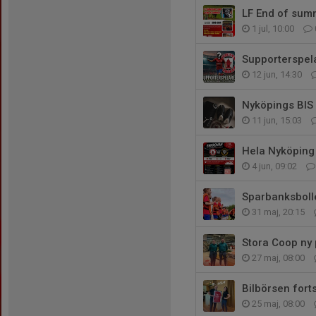
LF End of su
1 jul, 10:00
Supporterspel
12 jun, 14:30
Nyköpings BIS
11 jun, 15:03
Hela Nyköping 
4 jun, 09:02
Sparbanksboll
31 maj, 20:15
Stora Coop ny 
27 maj, 08:00
Bilbörsen fort
25 maj, 08:00