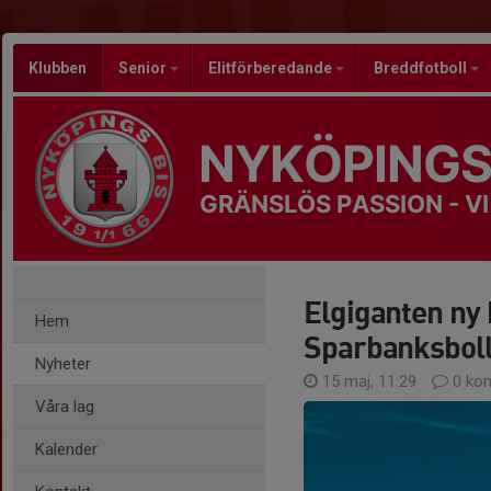
Klubben
Senior
Elitförberedande
Breddfotboll
NYKÖPINGS
GRÄNSLÖS PASSION - VI
Elgiganten ny 
Hem
Sparbanksbol
Nyheter
15 maj, 11:29
0 ko
Våra lag
Kalender