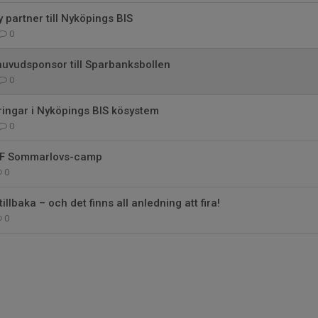
partner till Nyköpings BIS
0
huvudsponsor till Sparbanksbollen
0
ringar i Nyköpings BIS kösystem
0
l LF Sommarlovs-camp
0
lbaka – och det finns all anledning att fira!
0