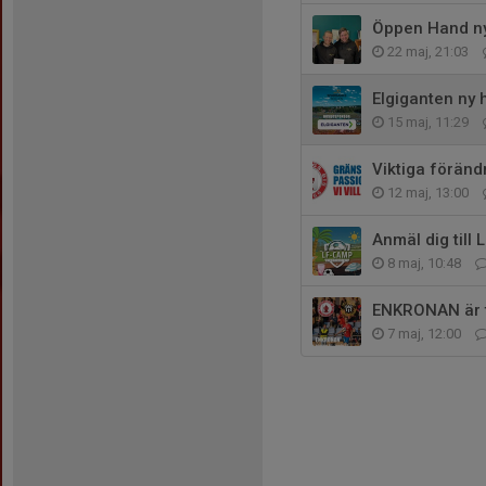
Öppen Hand ny 
22 maj, 21:03
Elgiganten ny 
15 maj, 11:29
Viktiga föränd
12 maj, 13:00
Anmäl dig til
8 maj, 10:48
ENKRONAN är til
7 maj, 12:00