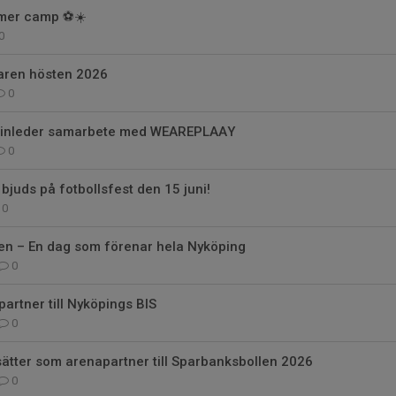
mmer camp ⚽☀️
0
aren hösten 2026
0
 inleder samarbete med WEAREPLAAY
0
bjuds på fotbollsfest den 15 juni!
0
en – En dag som förenar hela Nyköping
0
partner till Nyköpings BIS
0
sätter som arenapartner till Sparbanksbollen 2026
0