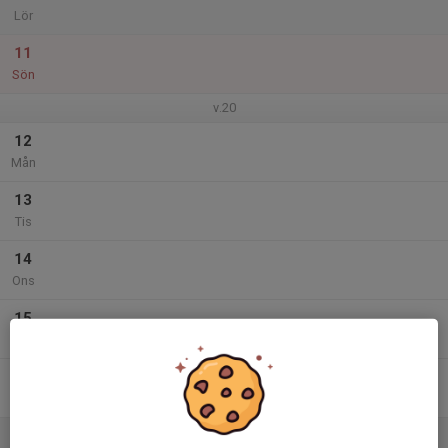
Lör
11
Sön
v.20
12
Mån
13
Tis
14
Ons
15
Tor
16
Fre
17