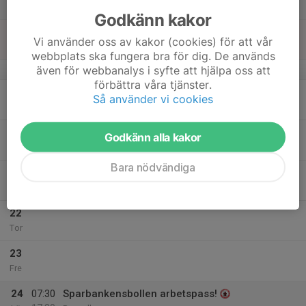
Lör
Godkänn kakor
18
Vi använder oss av kakor (cookies) för att vår
Sön
webbplats ska fungera bra för dig. De används
även för webbanalys i syfte att hjälpa oss att
v.21
förbättra våra tjänster.
19
Så använder vi cookies
Mån
20
Godkänn alla kakor
Tis
Bara nödvändiga
21
Ons
22
Tor
23
Fre
24
07:30
Sparbankensbollen arbetspass!