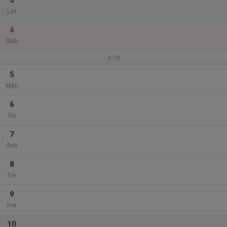
3
Lör
4
Sön
v.19
5
Mån
6
Tis
7
Ons
8
Tor
9
Fre
10