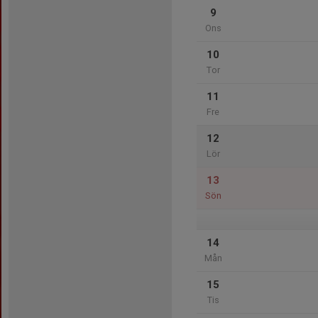
9
Ons
10
Tor
11
Fre
12
Lör
13
Sön
14
Mån
15
Tis