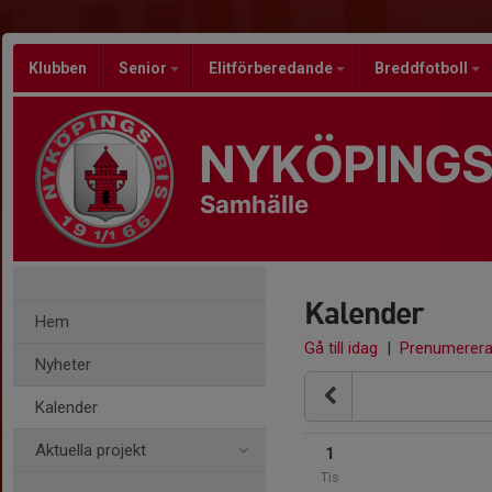
Klubben
Senior
Elitförberedande
Breddfotboll
NYKÖPINGS
Samhälle
Kalender
Hem
Gå till idag
|
Prenumerer
Nyheter
Kalender
Aktuella projekt
1
Tis