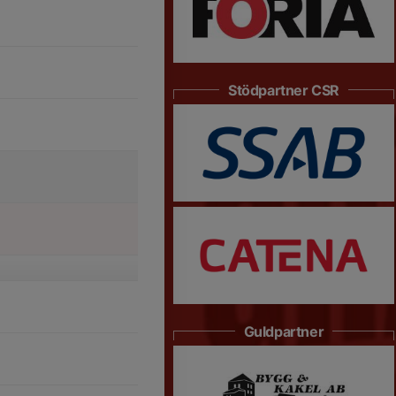
Stödpartner CSR
Guldpartner