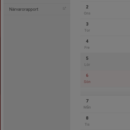
2
Närvarorapport
Ons
3
Tor
4
Fre
5
Lör
6
Sön
7
Mån
8
Tis