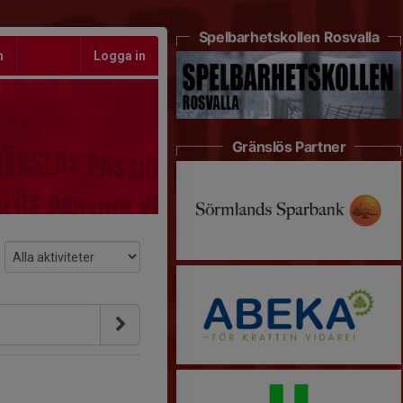
Spelbarhetskollen Rosvalla
m
Logga in
Gränslös Partner