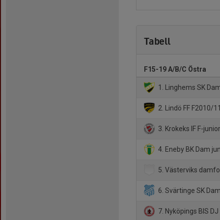
Tabell
F15-19 A/B/C Östra
1. Linghems SK Damj
2. Lindö FF F2010/1
3. Krokeks IF F-junio
4. Eneby BK Dam jun
5. Västerviks damfot
6. Svärtinge SK Dam
7. Nyköpings BIS DJ