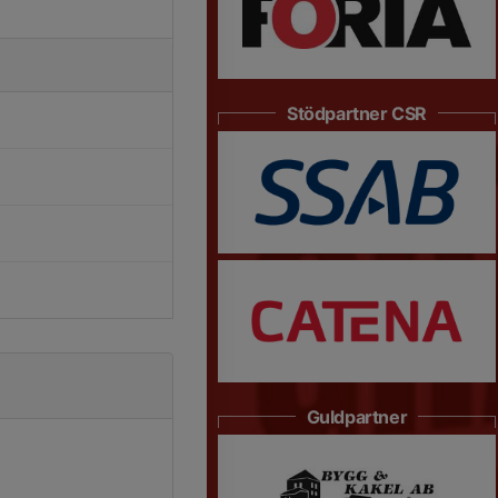
Stödpartner CSR
Guldpartner