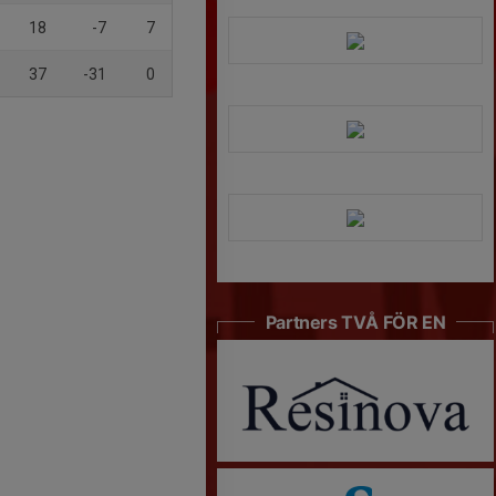
18
-7
7
37
-31
0
Partners TVÅ FÖR EN