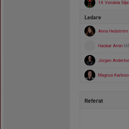
14. Vendela Silj
Ledare
Anna Hedströ
Haokar Amin
Må
Jörgen Andert
Magnus Karlss
Referat