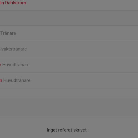
elin Dahlström
m
Tränare
lvaktstränare
on
Huvudtränare
on
Huvudtränare
Inget referat skrivet