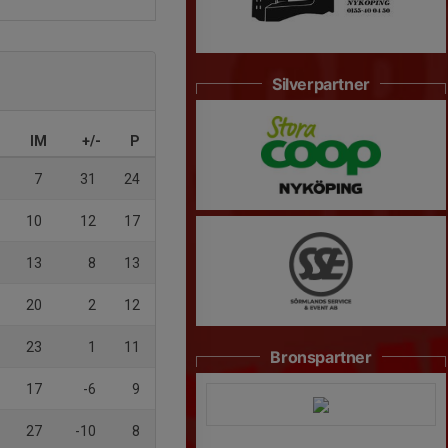
Silverpartner
IM
+/-
P
7
31
24
10
12
17
13
8
13
20
2
12
23
1
11
Bronspartner
17
-6
9
27
-10
8