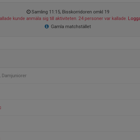
Samling 11:15, Bisskorridoren omkl 19
llade kunde anmäla sig till aktiviteten. 24 personer var kallade.
Logga
Gamla matchstället
, Damjuniorer
c
l