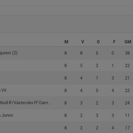
M
V
O
F
GM
unior (2)
8
8
0
0
38
1
8
5
2
1
22
r
8
4
1
3
21
 Vit
8
4
0
4
22
boll IF/Västerviks FF Dam U
8
3
2
3
24
 Junior
8
2
3
3
11
8
2
2
4
17