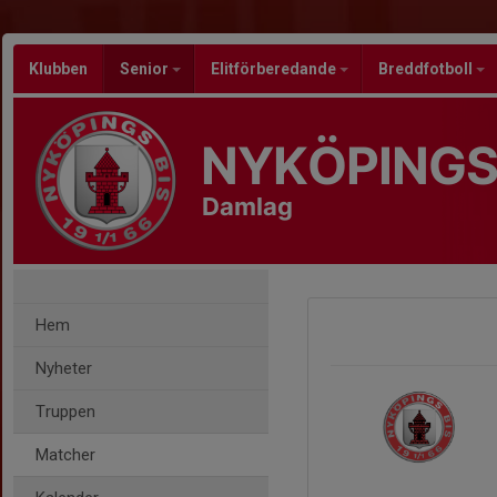
Klubben
Senior
Elitförberedande
Breddfotboll
NYKÖPINGS
Damlag
Hem
Nyheter
Truppen
Matcher