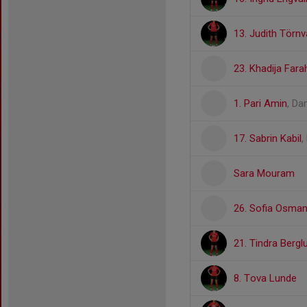
13. Judith Törnva
23. Khadija Far
1. Pari Amin
, Da
17. Sabrin Kabil
,
Sara Mouram
26. Sofia Osma
21. Tindra Bergl
8. Tova Lunde