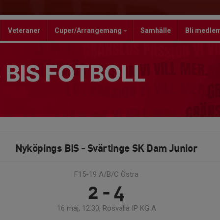
Veteraner
Cuper/Arrangemang
Samhälle
Bli medle
 BIS FOTBOLL
Nyköpings BIS - Svärtinge SK Dam Junior
F15-19 A/B/C Östra
2 - 4
16 maj, 12:30, Rosvalla IP KG A