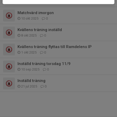
14 okt 2025
4
Matchvärd imorgon
10 okt 2025
0
Kvällens träning inställd
8 okt 2025
0
Kvällens träning flyttas till Ramdelens IP
1 okt 2025
0
Inställd träning torsdag 11/9
10 sep 2025
0
Inställd träning
21 jul 2025
0