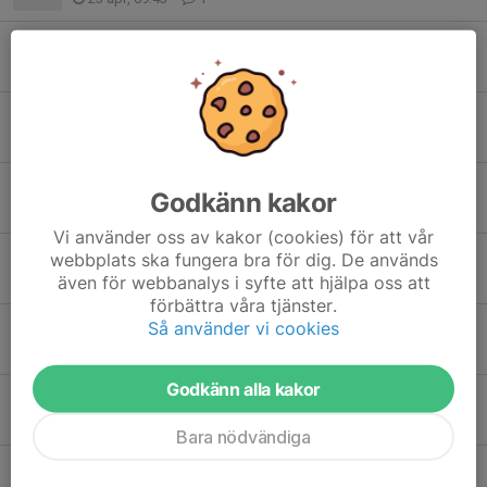
Träning imorgon tisdag 31/3
30 mar, 21:03
0
Matchen mot IFK Norrköping i helgen inställd
19 mar, 10:43
0
Vårcupen i helgen
Godkänn kakor
6 mar, 12:03
1
Vi använder oss av kakor (cookies) för att vår
webbplats ska fungera bra för dig. De används
Uppstart Säsongen 2026
även för webbanalys i syfte att hjälpa oss att
12 jan, 07:05
0
förbättra våra tjänster.
Så använder vi cookies
Träningsprogram
14 dec 2025
0
Godkänn alla kakor
Inställd träning ikväll
30 okt 2025
0
Bara nödvändiga
Föräldraruppdrag Höstcupen