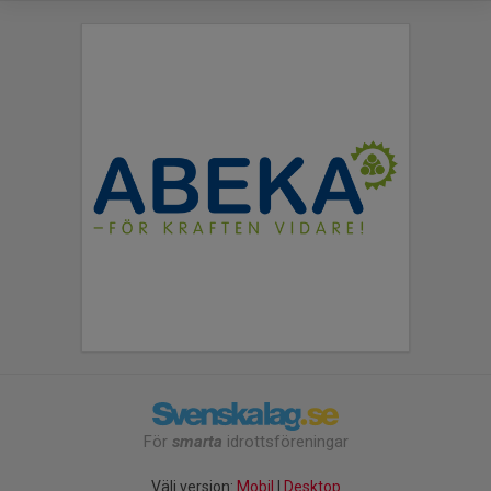
För
smarta
idrottsföreningar
Välj version:
Mobil
|
Desktop