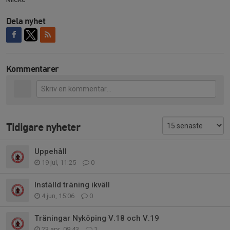
Dela nyhet
Kommentarer
Tidigare nyheter
Uppehåll
19 jul, 11:25
0
Inställd träning ikväll
4 jun, 15:06
0
Träningar Nyköping V.18 och V.19
23 apr, 09:43
1